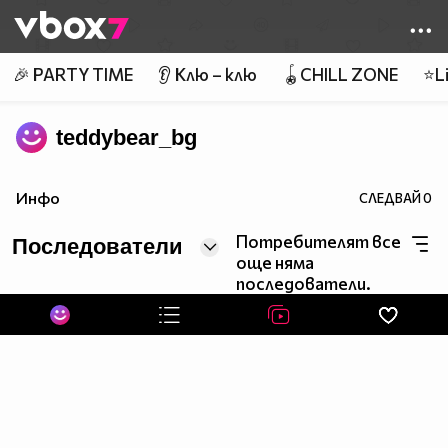
Member of
👾
🎉 PARTY TIME
👂 Клю – клю
🪀CHILL ZONE
⭐Li
teddybear_bg
Инфо
СЛЕДВАЙ
0
Потребителят все
Последователи
още няма
последователи.