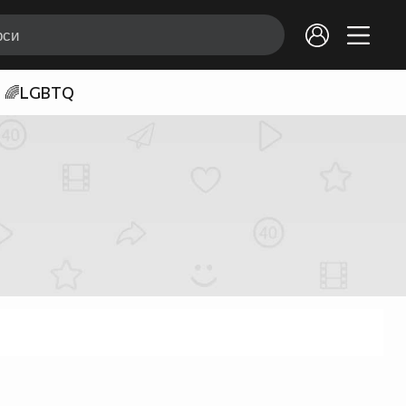
🌈LGBTQ