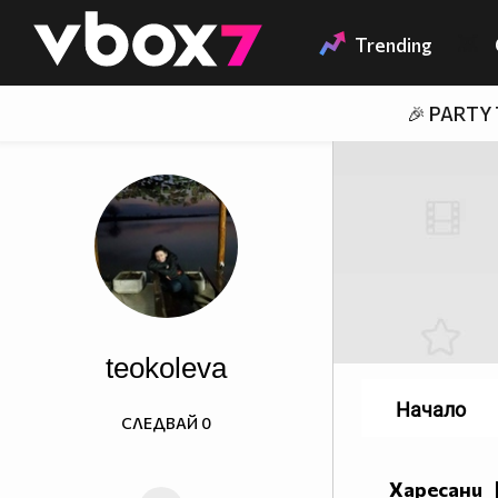
Member of
👾
Trending
🎉 PARTY
teokoleva
Начало
СЛЕДВАЙ
0
Харесани