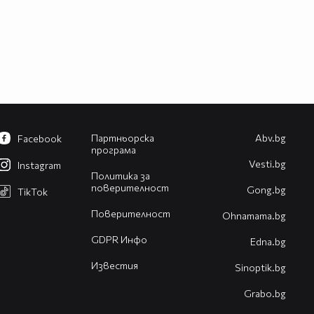
Партньорска
Abv.bg
Facebook
програма
Vesti.bg
Instagram
Политика за
поверителност
Gong.bg
TikTok
Поверителност
Оhnamama.bg
GDPR Инфо
Edna.bg
Известия
Sinoptik.bg
Grabo.bg