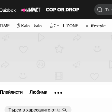
Quizbox
 TIME
👂 Клю – клю
🪀CHILL ZONE
⭐Lifestyle
Плейлисти
Любими
|