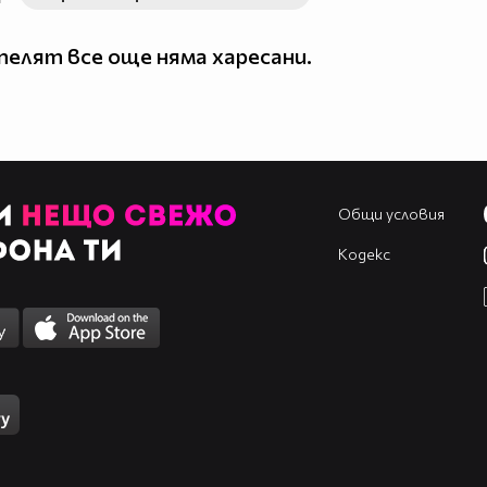
елят все още няма харесани.
Общи условия
Кодекс