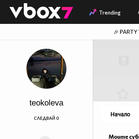
Member of
👾
Trending
🎉 PARTY
teokoleva
Начало
СЛЕДВАЙ
0
Моите су