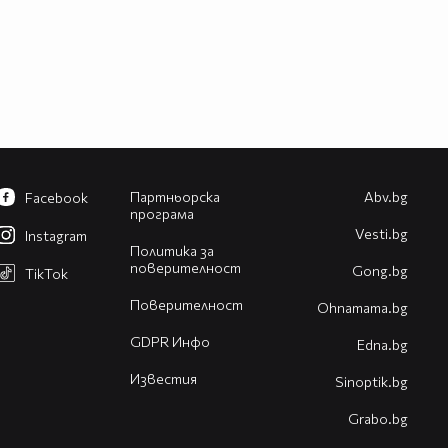
Партньорска
Abv.bg
Facebook
програма
Vesti.bg
Instagram
Политика за
поверителност
Gong.bg
TikTok
Поверителност
Оhnamama.bg
GDPR Инфо
Edna.bg
Известия
Sinoptik.bg
Grabo.bg