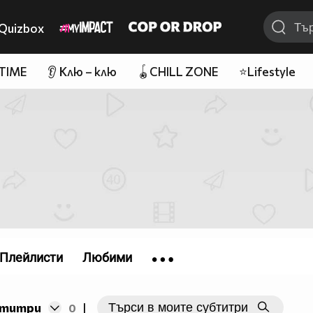
Quizbox
 TIME
👂 Клю – клю
🪀CHILL ZONE
⭐Lifestyle
Плейлисти
Любими
бтитри
0
|