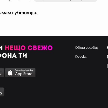
нямам субтитри.
Общи условия
Кодекс