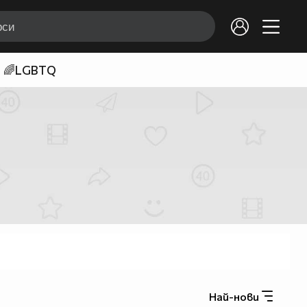
🌈LGBTQ
Най-нови