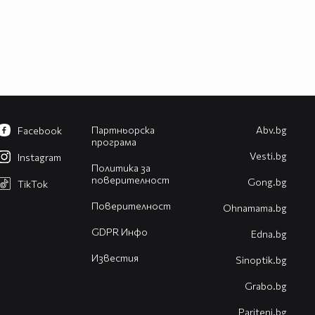
Партньорска
Abv.bg
Facebook
програма
Vesti.bg
Instagram
Политика за
поверителност
Gong.bg
TikTok
Поверителност
Оhnamama.bg
GDPR Инфо
Edna.bg
Известия
Sinoptik.bg
Grabo.bg
Pariteni.bg