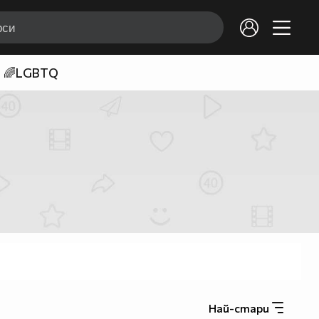
🌈LGBTQ
Най-стари