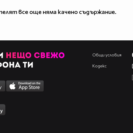
елят все още няма качено съдържание.
Общи условия
Кодекс