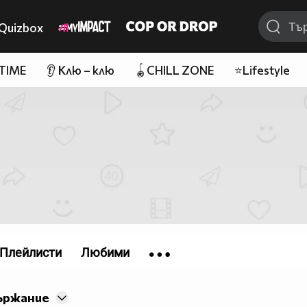
Quizbox
 TIME
👂 Клю – клю
🪀CHILL ZONE
⭐Lifestyle
Плейлисти
Любими
ържание