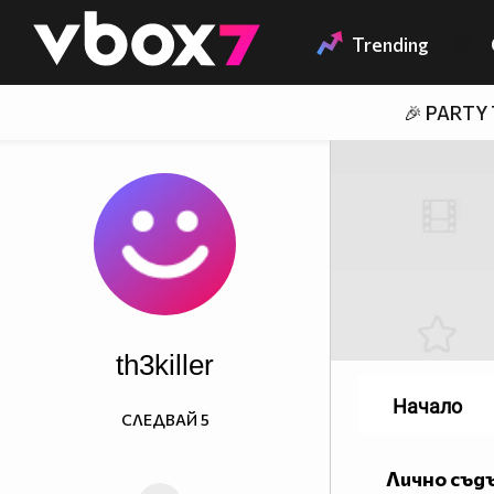
Member of
👾
Trending
🎉 PARTY
th3killer
Начало
СЛЕДВАЙ
5
Лично съд