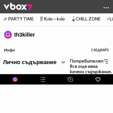
Member of
👾
🎉 PARTY TIME
👂 Клю – клю
🪀CHILL ZONE
⭐Li
th3killer
Инфо
СЛЕДВАЙ
5
Потребителят
Лично съдържание
все още няма
качено съдържание.