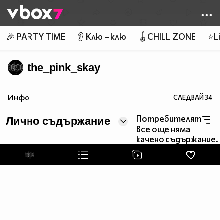
Member of
👾
🎉 PARTY TIME
👂 Клю – клю
🪀CHILL ZONE
⭐Li
the_pink_skay
Инфо
СЛЕДВАЙ
34
Потребителят
Лично съдържание
все още няма
качено съдържание.