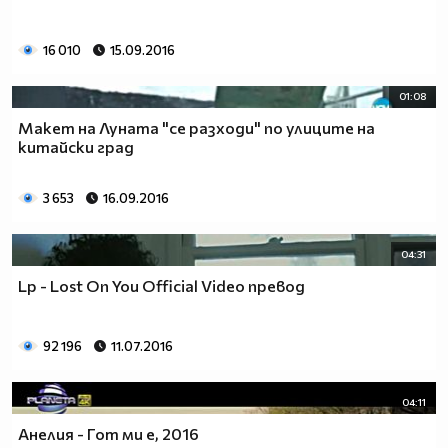
16 010
15.09.2016
01:08
Макет на Луната "се разходи" по улиците на
китайски град
3 653
16.09.2016
04:31
Lp - Lost On You Official Video превод
92 196
11.07.2016
04:11
Анелия - Гот ми е, 2016