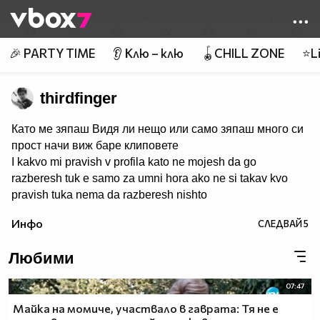
Member of
👾
🎉 PARTY TIME
👂 Клю – клю
🪀CHILL ZONE
⭐Li
thirdfinger
Като ме зяпаш Видя ли нещо или само зяпаш много си
прост начи виж баре клиповете
I kakvo mi pravish v profila kato ne mojesh da go
razberesh tuk e samo za umni hora ako ne si takav kvo
pravish tuka nema da razberesh nishto
Инфо
СЛЕДВАЙ
5
Любими
07:47
Майка на момиче, участвало в гаврата: Тя не е