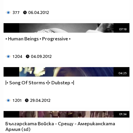
377
06.04.2012
07:18
• Human Beings • Progressive •
1 204
04.09.2012
04:25
|• Song Of Storms •|• Dubstep •|
1 201
29.04.2012
01:34
Българската Войска - Срещу - Американската
Армия (sd)