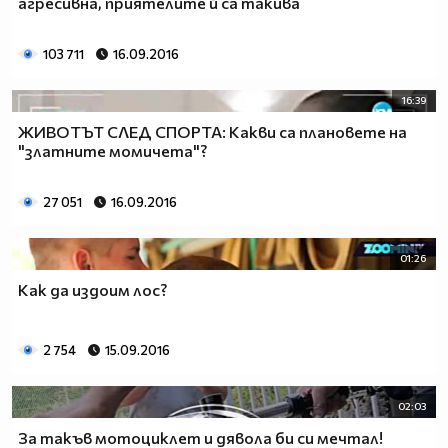
агресивна, приятелите й са такива
103 711
16.09.2016
16:39
ЖИВОТЪТ СЛЕД СПОРТА: Какви са плановете на
"златните момичета"?
27 051
16.09.2016
01:26
Как да издоим лос?
2 754
15.09.2016
02:03
За такъв мотоциклет и дявола би си мечтал!