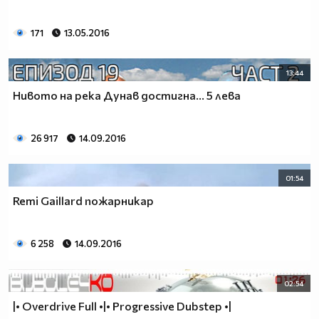
171
13.05.2016
13:44
Нивото на река Дунав достигна... 5 лева
26 917
14.09.2016
01:54
Remi Gaillard пожарникар
6 258
14.09.2016
02:54
|• Overdrive Full •|• Progressive Dubstep •|