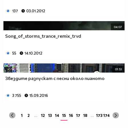
137
03.01.2012
04:07
Song_of_storms_trance_remix_trvd
55
14.10.2012
01:53
Звездите разпускат с песни около пианото
3 755
15.09.2016
1
2
...
12
13
14
15
16
17
18
...
173
174