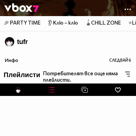
Member of
👾
🎉 PARTY TIME
👂 Клю – клю
🪀CHILL ZONE
⭐Li
tufr
Инфо
СЛЕДВАЙ
6
Потребителят все още няма
Плейлисти
плейлисти.