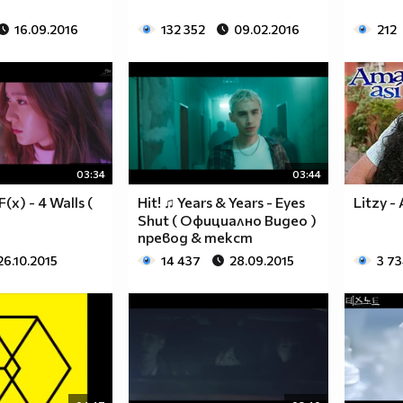
16.09.2016
132 352
09.02.2016
212
03:34
03:44
(x) - 4 Walls (
Hit! ♫ Years & Years - Eyes
Litzy -
Shut ( Официално Видео )
превод & текст
26.10.2015
14 437
28.09.2015
3 7