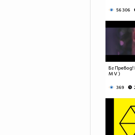
56 306
Бг Превод! F
M V )
369