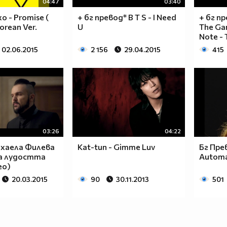
04:47
03:40
o - Promise (
+ бг превод* B T S - I Need
+ бг пр
orean Ver.
U
The Ga
Note - 
02.06.2015
2 156
29.04.2015
415
03:26
04:22
ихаела Филева
Kat-tun - Gimme Luv
Бг Прев
на лудостта
Automa
deo)
20.03.2015
90
30.11.2013
501