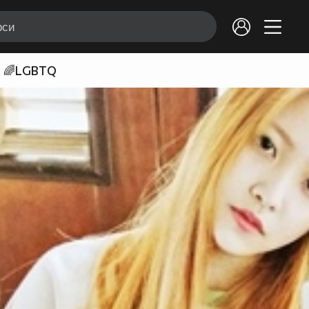
🌈LGBTQ