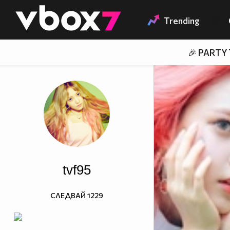
Member of
👾
Trending
🎉 PARTY
tvf95
СЛЕДВАЙ
1229