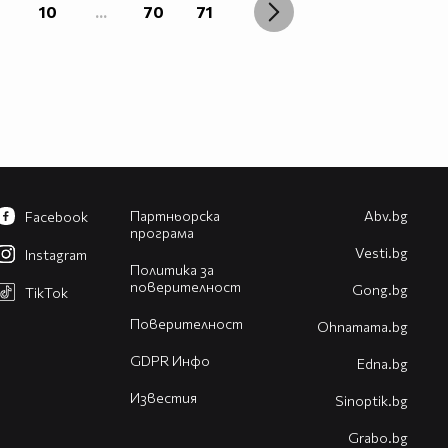
10
...
70
71
Партньорска
Abv.bg
Facebook
програма
Vesti.bg
Instagram
Политика за
поверителност
Gong.bg
TikTok
Поверителност
Оhnamama.bg
GDPR Инфо
Edna.bg
Известия
Sinoptik.bg
Grabo.bg