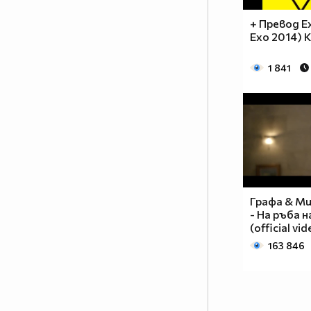
+ Превод Ex
Exo 2014) K
1 841
Графа & М
- На ръба 
(official vi
163 846