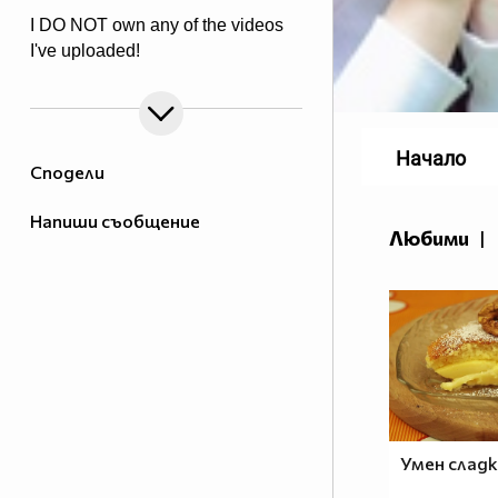
I DO NOT own any of the videos
I've uploaded!
Начало
Сподели
Напиши съобщение
Любими
|
Умен слад