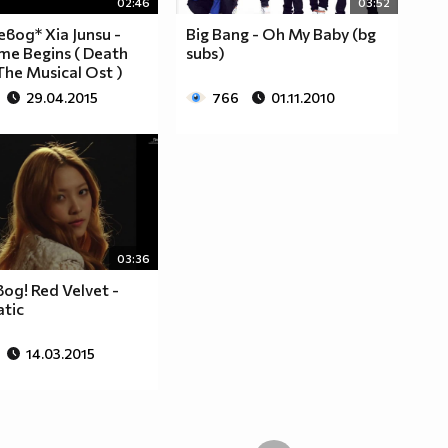
02:46
03:52
евод* Xia Junsu -
Big Bang - Oh My Baby (bg
me Begins ( Death
subs)
The Musical Ost )
29.04.2015
766
01.11.2010
03:36
од! Red Velvet -
tic
14.03.2015