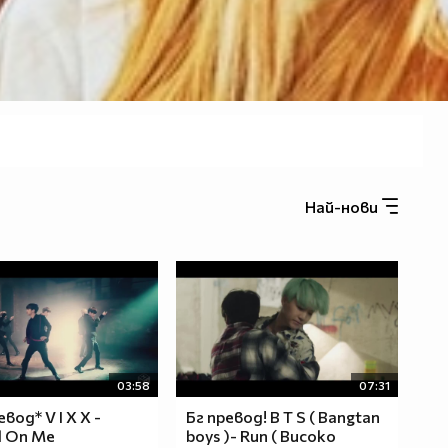
Най-нови
03:58
07:31
евод* V I X X -
Бг превод! B T S ( Bangtan
 On Me
boys )- Run ( Високо