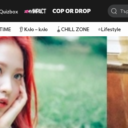
Quizbox
 TIME
👂 Клю – клю
🪀CHILL ZONE
⭐Lifestyle