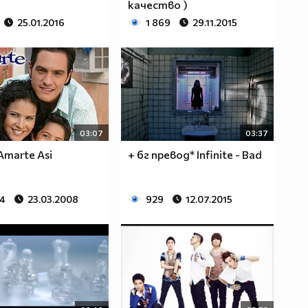
качество )
25.01.2016
1 869
29.11.2015
03:07
03:37
 Amarte Asi
+ бг превод* Infinite - Bad
34
23.03.2008
929
12.07.2015