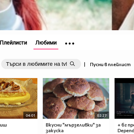
Плейлисти
Любими
|
Пусни в плейлист
04:01
02:27
киш
Вкусни "мързеливки" за
+ бг пр
закуска
Depend