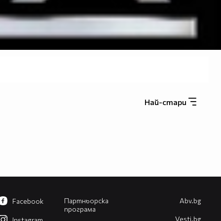
Най-стари
Партньорска
Abv.bg
Facebook
програма
Vesti.bg
Instagram