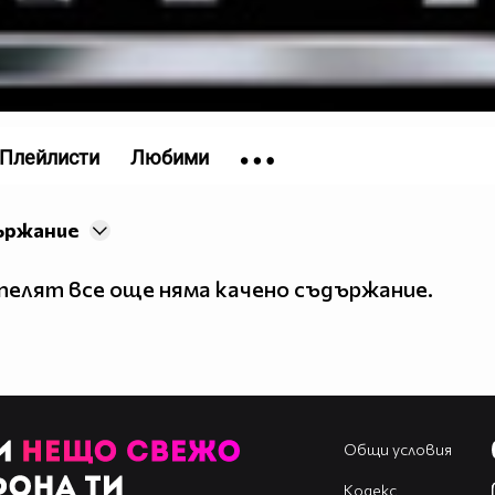
5oVYEw?
Плейлисти
Любими
ържание
елят все още няма качено съдържание.
Общи условия
Кодекс