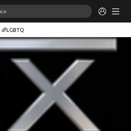
🌈LGBTQ