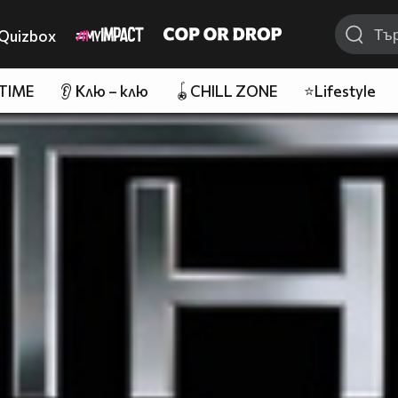
Quizbox
 TIME
👂 Клю – клю
🪀CHILL ZONE
⭐Lifestyle