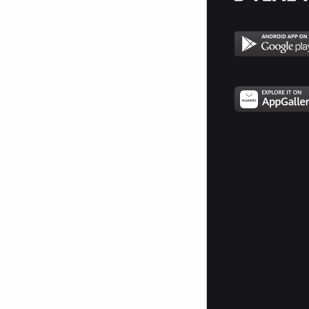
Това са и 3-те ми титана
Logitech z2300
Дигиталната ми 5.1 Система за
домашно кино :) Logitech z906
(star)