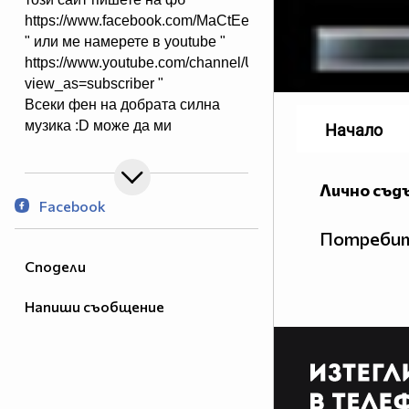
https://www.facebook.com/MaCtEeeR
" или ме намерете в youtube "
https://www.youtube.com/channel/UCzQt1rjJFSyLvJ0QG
view_as=subscriber "
Всеки фен на добрата силна
музика :D може да ми
Начало
пише на скайп :
▂ ▃ ▄ ▅ ▆ ▇ █ STRONG BASS █
Лично съд
▇ ▆ ▅ ▄ ▃ ▂
Facebook
Follow on instagram
Потребит
{√ip}***Само Хитове***{√ip}
Сподели
Един от най-добрите ми
приятели :
orioncaraudiosecurity
Напиши съобщение
Следваща цел:
▂ ▃ ▄ ▅ ▆ ▇ █ Audio Fans Of
Bulgaria Bass Team █ ▇ ▆ ▅ ▄ ▃
▂