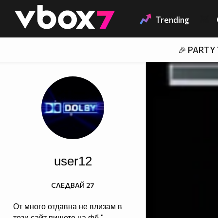
Member of
👾
Trending
🎉 PARTY
user12
СЛЕДВАЙ
27
От много отдавна не влизам в
този сайт пишете на фб "