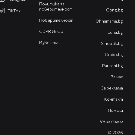
Политика за
поверителност
Gong.bg
TikTok
Поверителност
Оhnamama.bg
GDPR Инфо
Edna.bg
Известия
Sinoptik.bg
Grabo.bg
Pariteni.bg
За нас
За реклама
Контакт
Помощ
VBox7 блог
© 2026