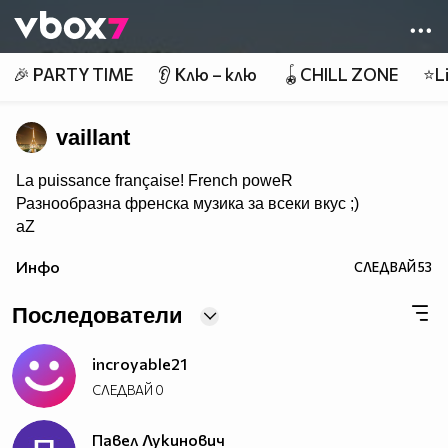
Member of
👾
🎉 PARTY TIME
👂 Клю – клю
🪀CHILL ZONE
⭐Li
vaillant
La puissance française! French poweR
Разнообразна френска музика за всеки вкус ;)
aZ
Инфо
СЛЕДВАЙ
53
Последователи
incroyable21
СЛЕДВАЙ
0
Павел Лукинович