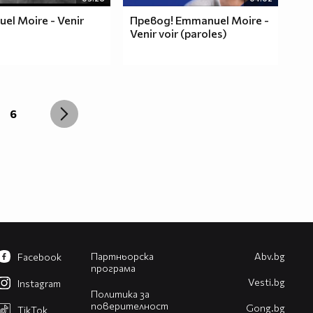
el Moire - Venir
Превод! Emmanuel Moire -
Venir voir (paroles)
6
Партньорска
Abv.bg
Facebook
програма
Vesti.bg
Instagram
Политика за
поверителност
Gong.bg
TikTok