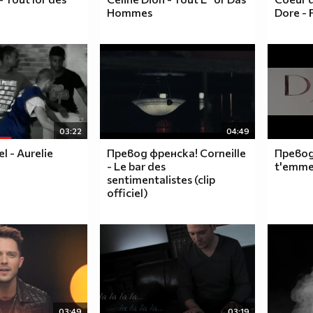
Hommes
Dore - 
03:22
04:49
l - Aurelie
Превод френска! Corneille
Превод!
- Le bar des
t'emmen
sentimentalistes (clip
officiel)
03:49
03:19