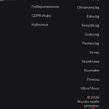
Поверителност
Оhnamama.bg
GDPR Инфо
Edna.bg
Известия
Sinoptik.bg
Grabo.bg
Pariteni.bg
За нас
За реклама
Контакт
Помощ
VBox7 блог
© 2026
Всички права
запазени.