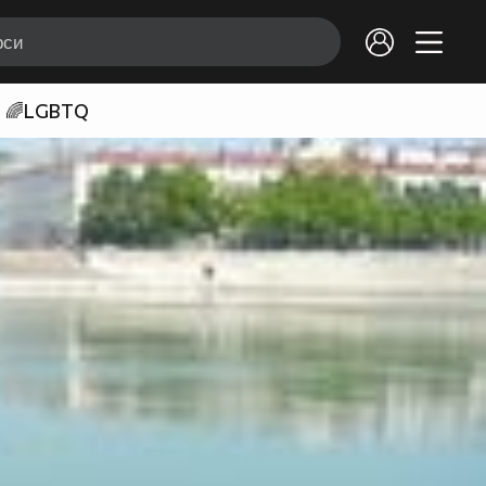
🌈LGBTQ