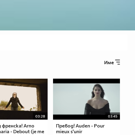
Име
03:28
03:45
 френска! Arno
Превод! Auden - Pour
ria - Debout (je me
mieux s'unir