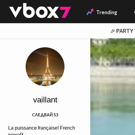
Member of
👾
Trending
🎉 PARTY
vaillant
СЛЕДВАЙ
53
La puissance française! French
poweR