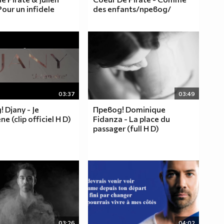
Pour un infidele
des enfants/превод/
03:37
03:49
 Djany - Je
Превод! Dominique
e (clip officiel H D)
Fidanza - La place du
passager (full H D)
03:26
04:02