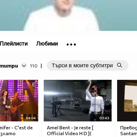
Плейлисти
Любими
бтитри
110
|
04:04
03:43
ifer - C'est de
Amel Bent - Je reste [
Превод
е злато
Official Video H D ](
Santama