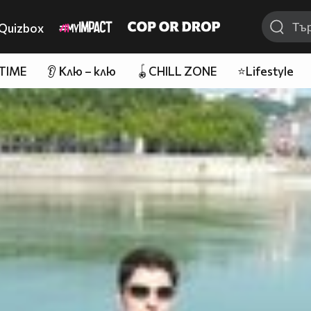
Quizbox
 TIME
👂 Клю – клю
🪀CHILL ZONE
⭐Lifestyle