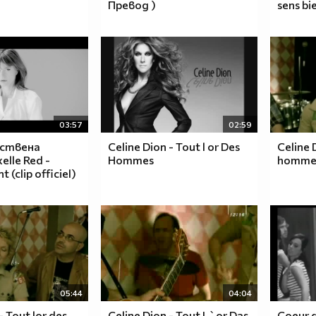
Превод )
sens bie
03:57
02:59
вствена
Celine Dion - Tout l or Des
Celine 
elle Red -
Hommes
homme
 (clip officiel)
05:44
04:04
- Tout lor des
Celine Dion - Tout L`or Das
Coeur d