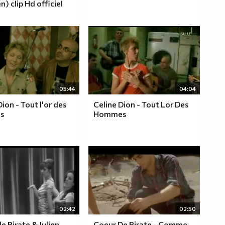
n) clip Hd officiel
05:44
04:04
Dion - Tout l'or des
Celine Dion - Tout Lor Des
s
Hommes
02:42
02:50
e Pirate & Julien
Coeur De Pirate - Comme