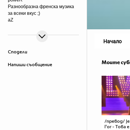
Разнообразна френска музика
за всеки вкус ;)
aZ
Начало
Сподели
Моите су
Напиши съобщение
/превод/ Jen
l'or - Това 