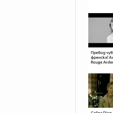
Превод чу
френска! Ax
Rouge Ardent
Celine Dion 