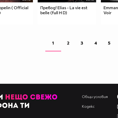
ppelin ( Official
Превод! Elias - La vie est
Emmanu
)
belle (full H D)
Voir
1
2
3
4
5
Общи условия
Кодекс