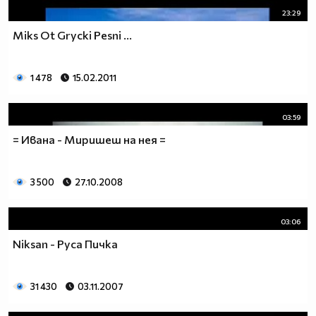
23:29
Miks Ot Grycki Pesni ...
1 478
15.02.2011
03:59
= Ивана - Миришеш на нея =
3 500
27.10.2008
03:06
Niksan - Руса Пичка
31 430
03.11.2007