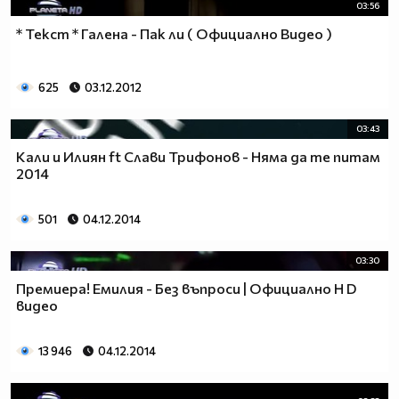
03:56
* Текст * Галена - Пак ли ( Официално Видео )
625
03.12.2012
03:43
Кали и Илиян ft Слави Трифонов - Няма да те питам
2014
501
04.12.2014
03:30
Премиера! Емилия - Без въпроси | Официално H D
видео
13 946
04.12.2014