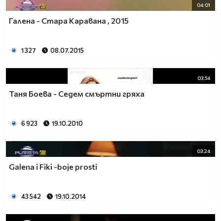
04:01
Галена - Стара Каравана , 2015
1 327
08.07.2015
03:54
Таня Боева - Седем смъртни гряха
6 923
19.10.2010
03:24
Galena i Fiki -boje prosti
43 542
19.10.2014