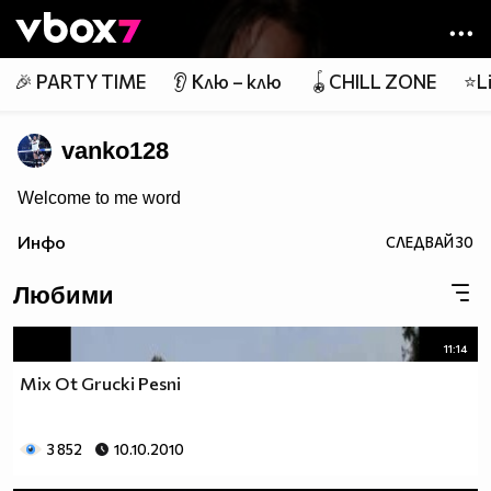
Member of
👾
🎉 PARTY TIME
👂 Клю – клю
🪀CHILL ZONE
⭐Li
vanko128
Welcome to me word
Инфо
СЛЕДВАЙ
30
Любими
11:14
Mix Ot Grucki Pesni
3 852
10.10.2010