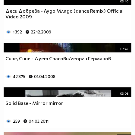
03:40
Деси Добрева - Лудо Младо (dance Remix) Official
Video 2009
1 392
22.12.2009
07:42
Сине, Сине - Дует Спасови/георги Германов
42 875
01.04.2008
03:08
Solid Base - Mirror mirror
259
04.03.2011