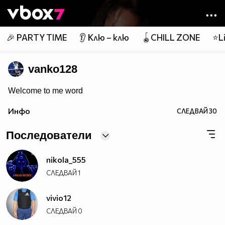
Member of
👾
🎉 PARTY TIME
👂 Клю – клю
🪀CHILL ZONE
⭐Li
vanko128
Welcome to me word
Инфо
СЛЕДВАЙ
30
Последователи
nikola_555
СЛЕДВАЙ
1
vivio12
СЛЕДВАЙ
0