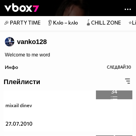
Member of
👾
🎉 PARTY TIME
👂 Клю – клю
🪀CHILL ZONE
⭐Li
vanko128
Welcome to me word
Инфо
СЛЕДВАЙ
30
Плейлисти
34
mixail dinev
27.07.2010