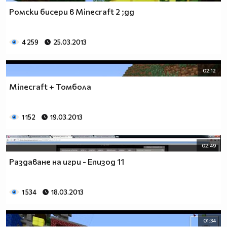
Ромски бисери в Minecraft 2 ;дд
4 259
25.03.2013
02:12
Minecraft + Томбола
1 152
19.03.2013
02:49
Раздаване на игри - Епизод 11
1 534
18.03.2013
01:34