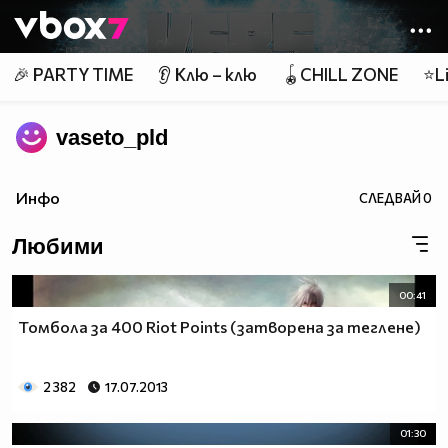
Member of
👾
🎉 PARTY TIME
👂 Клю – клю
🪀CHILL ZONE
⭐Li
vaseto_pld
Инфо
СЛЕДВАЙ
0
Любими
00:41
Томбола за 400 Riot Points (затворена за теглене)
2 382
17.07.2013
01:30