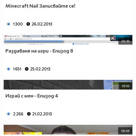
Minecraft Nail Записвайте се!
1 300
26.02.2013
02:33
Раздаване на игри - Епизод 8
1 651
25.02.2013
05:53
Играй с мен - Епизод 4
2 266
21.02.2013
05:05