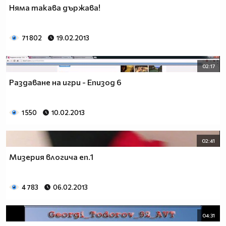
Няма такава държава!
71 802
19.02.2013
02:17
Раздаване на игри - Епизод 6
1 550
10.02.2013
02:41
Мизерия влогича еп.1
4 783
06.02.2013
04:31