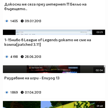
Докосни ме сега през интернет !!! Бельо на
бъдещето..
1 405
09.07.2013
03:25
1-15ниво в League of Legends докато не сме на
компа[patched 3.11]
4 198
28.06.2013
02:04
Раздаване на игри - Епизод 13
1 869
07.04.2013
01:43