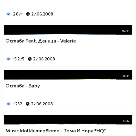
2 871
27.06.2008
04:15
Остава Feat. Деница - Valerie
13 275
27.06.2008
04:35
Остава - Baby
1 252
27.06.2008
09:37
Music Idol Интервюто - Тома И Нора *HQ*