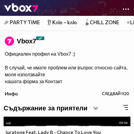
Member of
👾
🎉 PARTY TIME
👂 Клю – клю
🪀CHILL ZONE
⭐Li
Vbоx7
Официален профил на Vbox7 :)
В случай, че имате проблем или въпрос относно сайта,
моля използвайте
нашата форма за Контакт
Инфо
СЛЕДВАЙ
1120
Съдържание за приятели
03:04
sub
Juratone Feat. Lady B - Chance To Love You