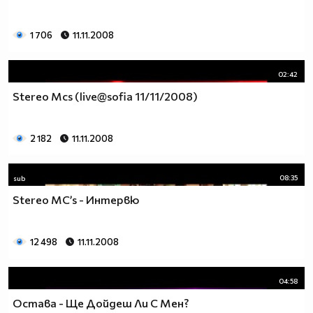
1 706
11.11.2008
02:42
Stereo Mcs (live@sofia 11/11/2008)
2 182
11.11.2008
08:35
sub
Stereo MC’s - Интервю
12 498
11.11.2008
04:58
Остава - Ще Дойдеш Ли С Мен?