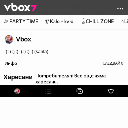
Member of
👾
🎉 PARTY TIME
👂 Клю – клю
🪀CHILL ZONE
⭐Li
Vbox
:) :) :) :) :) :) :) :) (santa)
Инфо
СЛЕДВАЙ
0
Потребителят все още няма
Харесани
харесани.