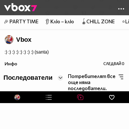
Member of
👾
🎉 PARTY TIME
👂 Клю – клю
🪀CHILL ZONE
⭐Li
Vbox
:) :) :) :) :) :) :) :) (santa)
Инфо
СЛЕДВАЙ
0
Потребителят все
Последователи
още няма
последователи.