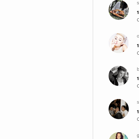
1
1
1
1
g