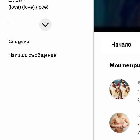
(love) (love) (love)
Сподели
Начало
Напиши съобщение
Моите пр
a
1
s
1