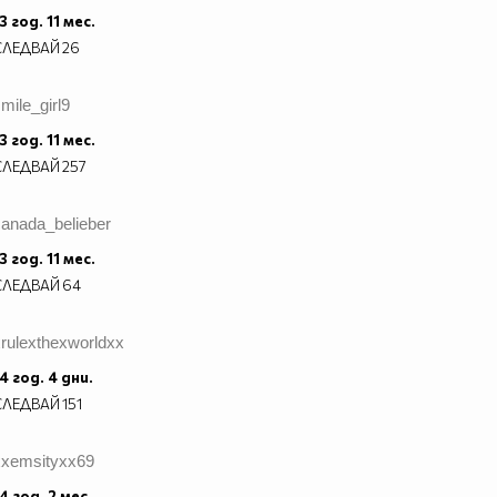
3 год. 11 мес.
СЛЕДВАЙ
26
mile_girl9
3 год. 11 мес.
СЛЕДВАЙ
257
canada_belieber
3 год. 11 мес.
СЛЕДВАЙ
64
rulexthexworldxx
4 год. 4 дни.
СЛЕДВАЙ
151
xxemsityxx69
4 год. 2 мес.