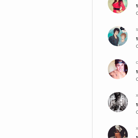
1
s
1
1
x
1
1