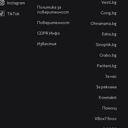
Vesti.bg
Instagram
Политика за
поверителност
Gong.bg
TikTok
Поверителност
Оhnamama.bg
GDPR Инфо
Edna.bg
Известия
Sinoptik.bg
Grabo.bg
Pariteni.bg
За нас
За реклама
Контакт
Помощ
VBox7 блог