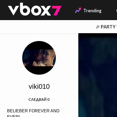
Member of
👾
Trending
🎉 PARTY
viki010
СЛЕДВАЙ
0
BELIEBER FOREVER AND
EVER!