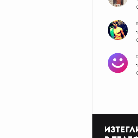
1
d
1