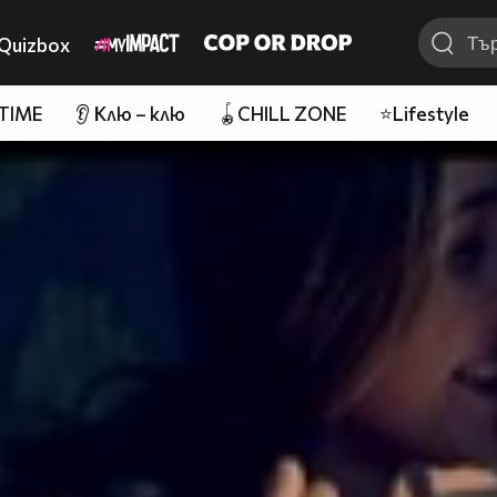
Quizbox
 TIME
👂 Клю – клю
🪀CHILL ZONE
⭐Lifestyle