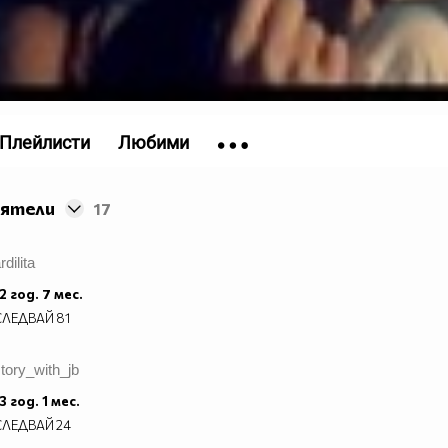
Плейлисти
Любими
иятели
17
rdilita
2 год. 7 мес.
СЛЕДВАЙ
81
tory_with_jb
3 год. 1 мес.
СЛЕДВАЙ
24