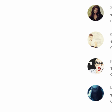
1
1
p
1
b
1