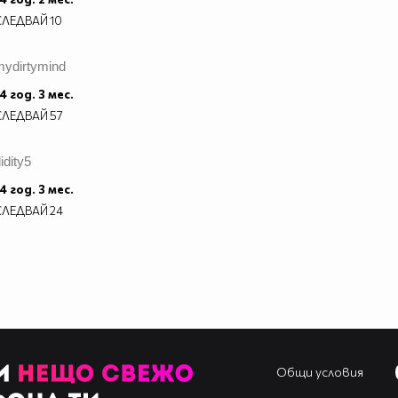
СЛЕДВАЙ
10
mydirtymind
4 год. 3 мес.
СЛЕДВАЙ
57
idity5
4 год. 3 мес.
СЛЕДВАЙ
24
Общи условия