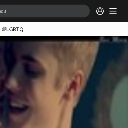
🌈LGBTQ