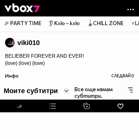
Member of
👾
🎉 PARTY TIME
👂 Клю – клю
🪀CHILL ZONE
⭐Li
viki010
BELIEBER FOREVER AND EVER!
(love) (love) (love)
Инфо
СЛЕДВАЙ
0
Все още нямам
Моите субтитри
субтитри.