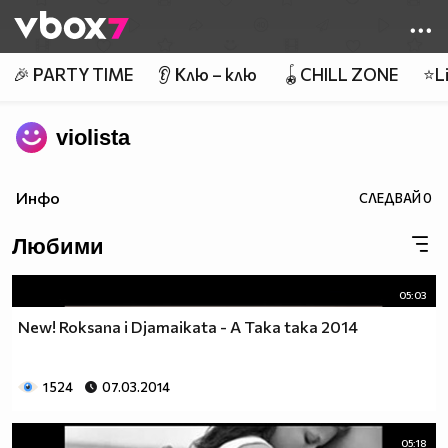
Member of
👾
🎉 PARTY TIME
👂 Клю – клю
🪀CHILL ZONE
⭐Li
violista
Инфо
СЛЕДВАЙ
0
Любими
05:03
New! Roksana i Djamaikata - A Taka taka 2014
1 524
07.03.2014
05:18