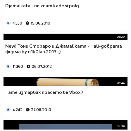
Djamaikata - ne znam kade si polq
4 550
19.06.2010
05:29
New! Тони Стораро и Джамайката - Най-добрата
фирма by n1k0laa 2013 ;)
11 360
06.07.2012
05:44
Тате изтарвах прасето ве Vbox7
4 242
27.06.2010
14:39