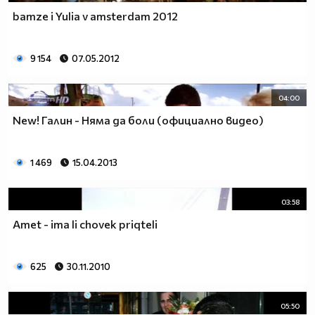
bamze i Yulia v amsterdam 2012
9 154
07.05.2012
04:00
New! Галин - Няма да боли (официално видео)
1 469
15.04.2013
03:58
Amet - ima li chovek priqteli
625
30.11.2010
05:50