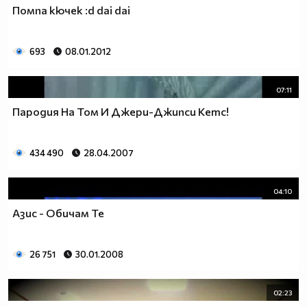
Помпа кючек :d dai dai
693
08.01.2012
07:11
Пародия На Том И Джери-Джипси Кетс!
434 490
28.04.2007
04:10
Азис - Обичам Те
26 751
30.01.2008
02:23