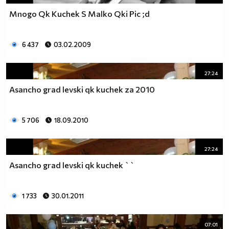
Mnogo Qk Kuchek S Malko Qki Pic ;d
6 437
03.02.2009
27:24
Asancho grad levski qk kuchek za 2010
5 706
18.09.2010
27:24
Asancho grad levski qk kuchek ``
1 733
30.01.2011
07:01