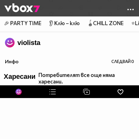
Member of
👾
🎉 PARTY TIME
👂 Клю – клю
🪀CHILL ZONE
⭐Li
violista
Инфо
СЛЕДВАЙ
0
Потребителят все още няма
Харесани
харесани.