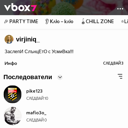
Member of
👾
🎉 PARTY TIME
👂 Клю – клю
🪀CHILL ZONE
⭐Li
virjiniq_
ЗаслепИ СлънцЕтО с УсмиВка!!!
Инфо
СЛЕДВАЙ
3
Последователи
pike123
СЛЕДВАЙ
10
mafio3o_
СЛЕДВАЙ
0