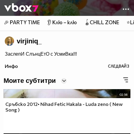
Member of
👾
🎉 PARTY TIME
👂 Клю – клю
🪀CHILL ZONE
⭐Li
virjiniq_
ЗаслепИ СлънцЕтО с УсмиВка!!!
Инфо
СЛЕДВАЙ
3
Моите субтитри
02:56
Сръбско 2012• Nihad Fetic Hakala - Luda zeno ( New
Song )