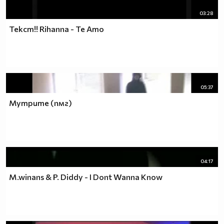
03:28
Текст!! Rihanna - Te Amo
05:37
Мутрите (пмг)
04:17
M.winans & P. Diddy - I Dont Wanna Know