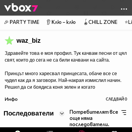
Member of
👾
🎉 PARTY TIME
👂 Клю – клю
🪀CHILL ZONE
⭐Li
waz_biz
Здравейте това е моя профил. Тук качвам песни от цял
свят, които до сега не са били качвани на сайта.
Принцът много харесвал принцесата, обаче все се
чудел как да я заговори. Най-накрая измислил начин.
Решил да си боядиса коня зелен и когато
принцесата го види със зелен кон, щяла да възкликне
Инфо
СЛЕДВАЙ
0
"Ау, принце, какъв Ви е зелен коня!", а пък той щял да
каже "Е да, ама пък аз Ви обичам!".
Потребителят все
Последователи
Речено-сторено. Боядисва си коня, отива пред замъка
още няма
с коня, а през това време принцесата се показва през
последователи.
прозореца и възкликва: