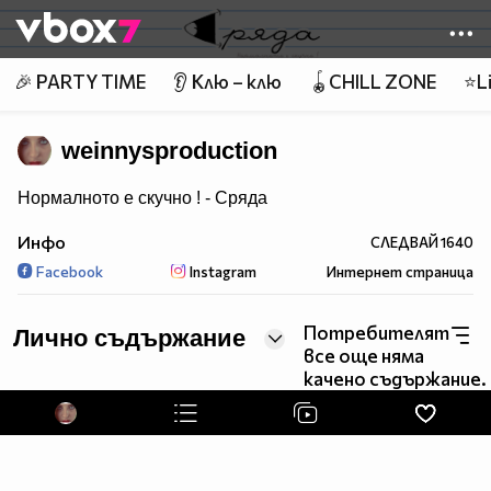
Member of
👾
🎉 PARTY TIME
👂 Клю – клю
🪀CHILL ZONE
⭐Li
weinnysproduction
Нормалното е скучно ! - Сряда
Инфо
СЛЕДВАЙ
1640
Facebook
Instagram
Интернет страница
Потребителят
Лично съдържание
все още няма
качено съдържание.