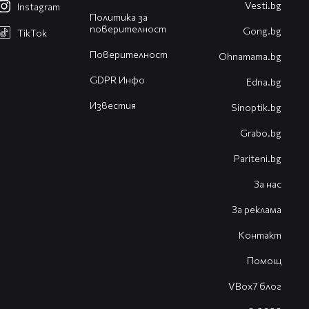
Vesti.bg
Instagram
Политика за
поверителност
Gong.bg
TikTok
Поверителност
Оhnamama.bg
GDPR Инфо
Edna.bg
Известия
Sinoptik.bg
Grabo.bg
Pariteni.bg
За нас
За реклама
Контакт
Помощ
VBox7 блог