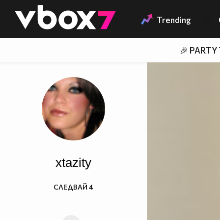
Member of
👾
Trending
🎉 PARTY
xtazity
СЛЕДВАЙ
4