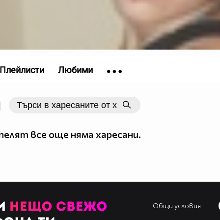
Плейлисти
Любими
|
елят все още няма харесани.
Общи условия