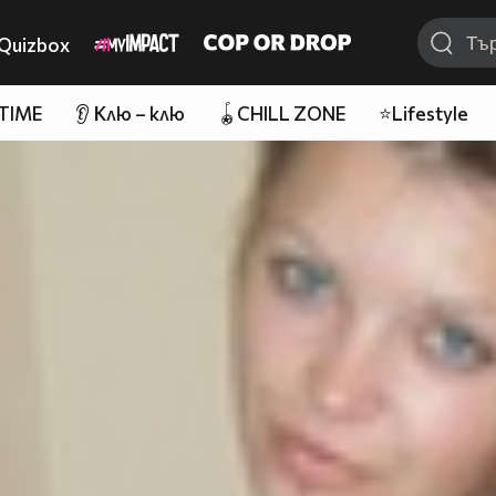
Quizbox
 TIME
👂 Клю – клю
🪀CHILL ZONE
⭐Lifestyle