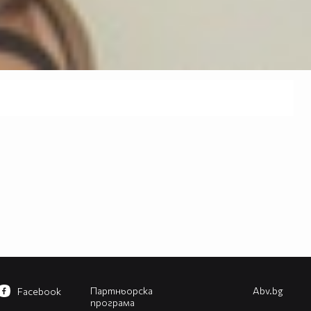
Партньорска
Abv.bg
Facebook
програма