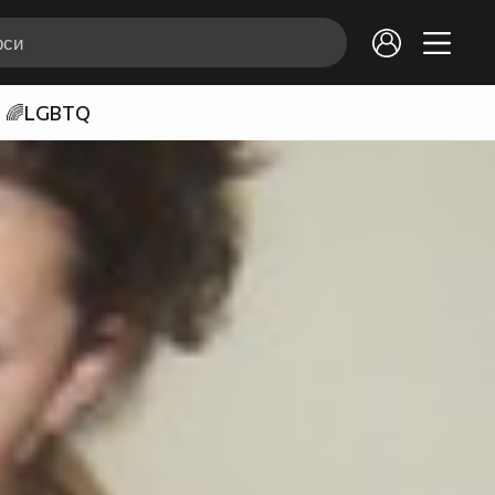
🌈LGBTQ