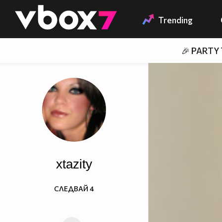
Member of
👾
Trending
🎉 PARTY
xtazity
СЛЕДВАЙ
4