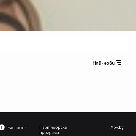
Най-нови
Партньорска
Abv.bg
Facebook
програма