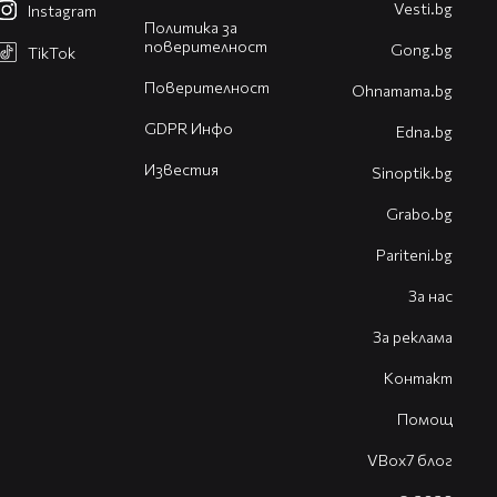
Vesti.bg
Instagram
Политика за
поверителност
Gong.bg
TikTok
Поверителност
Оhnamama.bg
GDPR Инфо
Edna.bg
Известия
Sinoptik.bg
Grabo.bg
Pariteni.bg
За нас
За реклама
Контакт
Помощ
VBox7 блог