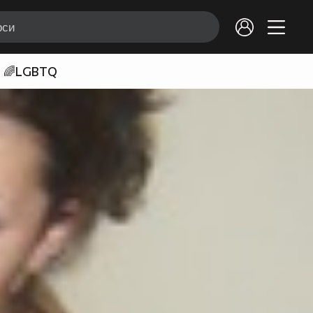
🌈LGBTQ