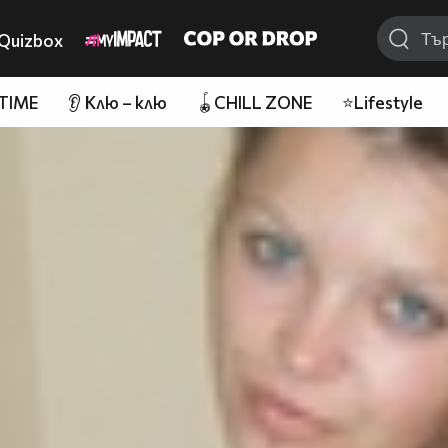
Quizbox
 TIME
👂 Клю – клю
🪀CHILL ZONE
⭐Lifestyle