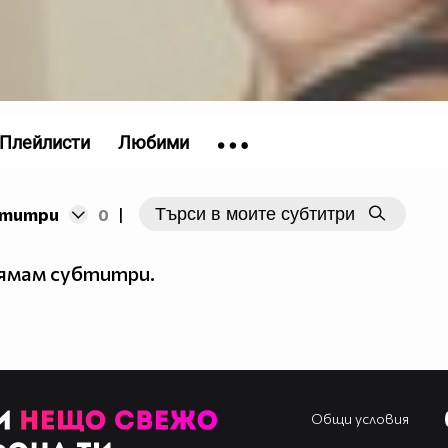
Плейлисти
Любими
бтитри
0
|
нямам субтитри.
Общи условия