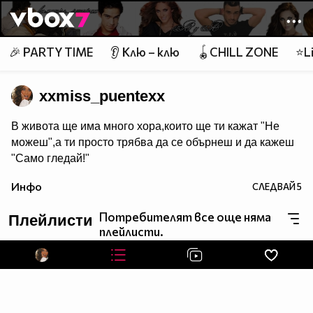
Member of
👾
🎉 PARTY TIME
👂 Клю – клю
🪀CHILL ZONE
⭐Li
xxmiss_puentexx
В живота ще има много хора,които ще ти кажат "Не
можеш",а ти просто трябва да се обърнеш и да кажеш
"Само гледай!"
Инфо
СЛЕДВАЙ
5
Потребителят все още няма
Плейлисти
плейлисти.