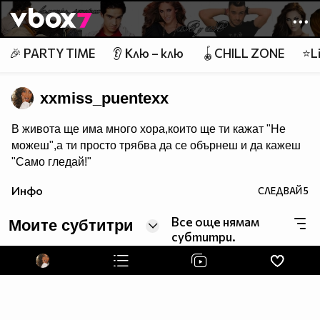
Member of
👾
🎉 PARTY TIME
👂 Клю – клю
🪀CHILL ZONE
⭐Li
xxmiss_puentexx
В живота ще има много хора,които ще ти кажат "Не
можеш",а ти просто трябва да се обърнеш и да кажеш
"Само гледай!"
Инфо
СЛЕДВАЙ
5
Все още нямам
Моите субтитри
субтитри.