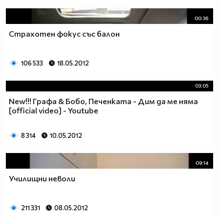
00:36
Страхотен фокус със балон
106 533
18.05.2012
03:05
New!!! Графа & Бобо, Печенката - Дим да ме няма
[official video] - Youtube
8 314
10.05.2012
09:14
Училищни неволи
211 331
08.05.2012