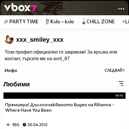
Member of
👾
🎉 PARTY TIME
👂 Клю – клю
🪀CHILL ZONE
⭐Li
xxx_smiley_xxx
Този профил официално го закривам! За връзка или
контакт, търсете ме на avril_87
Инфо
СЛЕДВАЙ
1
Любими
04:14
Премиера! Дългоочакваното видео на Rihanna -
Where Have You Been
950
30.04.2012