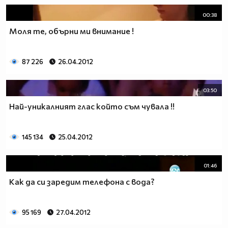
00:38
Моля те, обърни ми внимание !
87 226
26.04.2012
03:50
Най-уникалният глас който съм чувала !!
145 134
25.04.2012
01:46
Как да си заредим телефона с вода?
95 169
27.04.2012