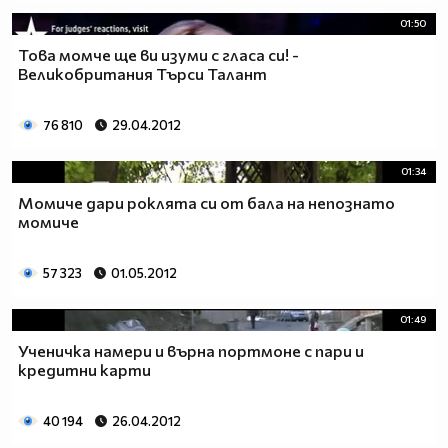
01:50
Това момче ще ви изуми с гласа си! -
Великобритания Търси Талант
76 810
29.04.2012
01:34
Момиче дари роклята си от бала на непознато
мoмиче
57 323
01.05.2012
01:49
Ученичка намери и върна портмоне с пари и
кредитни карти
40 194
26.04.2012