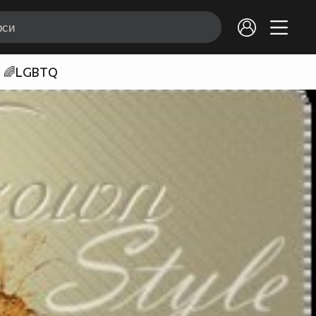
🌈LGBTQ