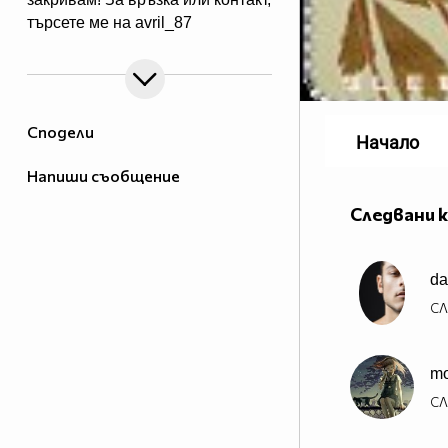
търсете ме на avril_87
Сподели
Начало
Напиши съобщение
Следвани 
da
СЛ
mo
СЛ