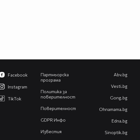
Партньорска
Abv.bg
Facebook
програма
Vesti.bg
Instagram
Политика за
поверителност
Gong.bg
TikTok
Поверителност
Оhnamama.bg
GDPR Инфо
Edna.bg
Известия
Sinoptik.bg