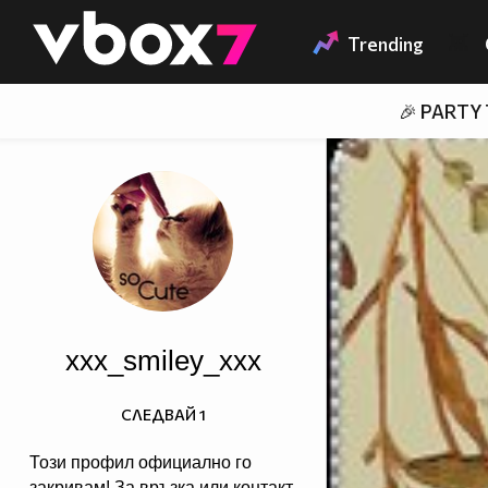
Member of
👾
Trending
🎉 PARTY
xxx_smiley_xxx
СЛЕДВАЙ
1
Този профил официално го
закривам! За връзка или контакт,