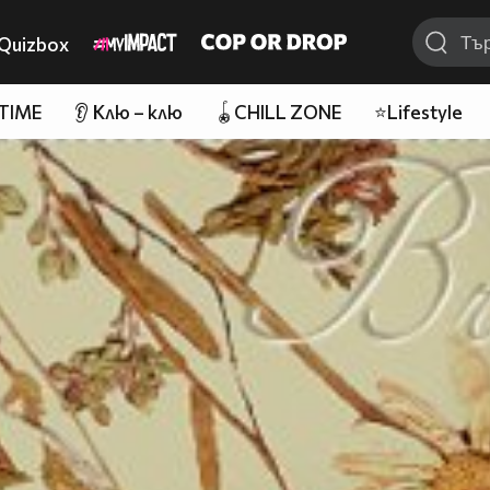
Quizbox
 TIME
👂 Клю – клю
🪀CHILL ZONE
⭐Lifestyle