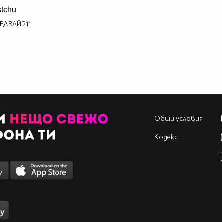
stchu
ЕДВАЙ
211
Общи условия
Кодекс