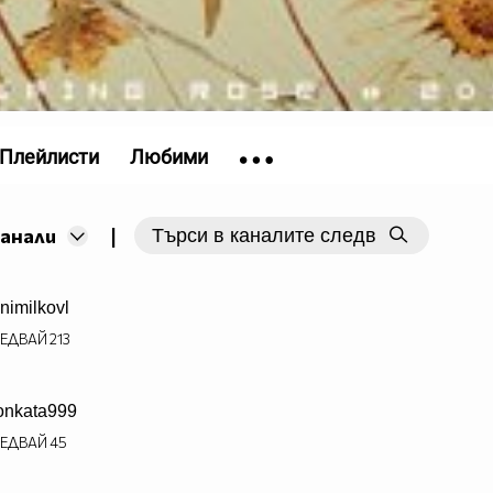
Плейлисти
Любими
|
канали
nimilkovl
ЕДВАЙ
213
nkata999
ЕДВАЙ
45