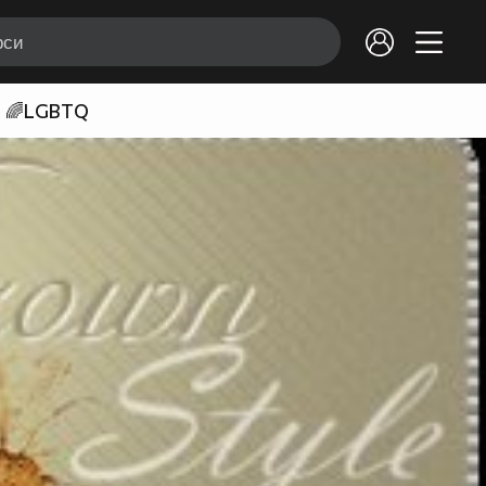
🌈LGBTQ