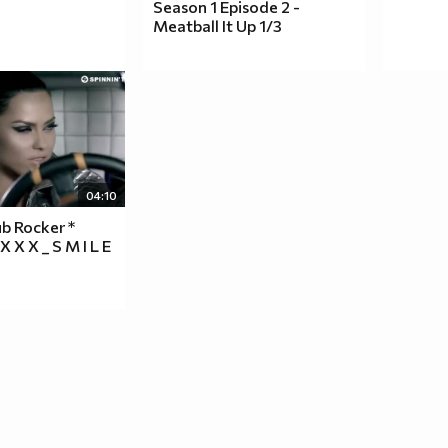
Season 1 Episode 2 -
Meatball It Up 1/3
04:10
ub Rocker *
 X X _ S M I L E