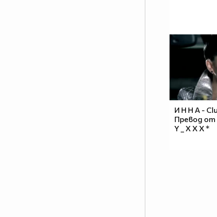
И Н Н А - Cl
Превод от X
Y _ X X X *