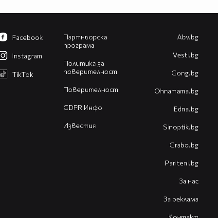
Партньорска
Abv.bg
Facebook
програма
Vesti.bg
Instagram
Политика за
поверителност
Gong.bg
TikTok
Поверителност
Оhnamama.bg
GDPR Инфо
Edna.bg
Известия
Sinoptik.bg
Grabo.bg
Pariteni.bg
За нас
За реклама
Контакт