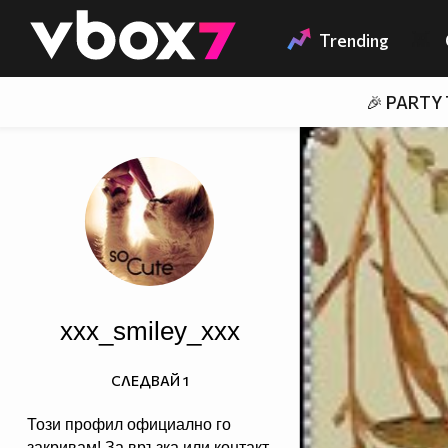
Member of
👾
Trending
🎉 PARTY
xxx_smiley_xxx
СЛЕДВАЙ
1
Този профил официално го
закривам! За връзка или контакт,