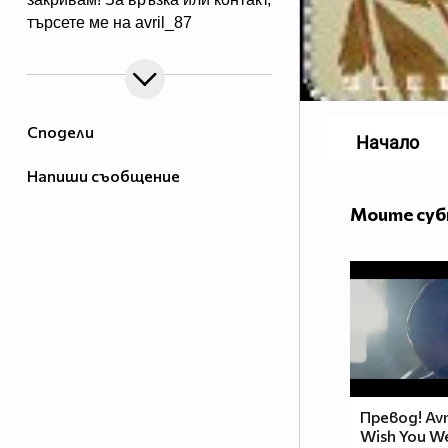
търсете ме на avril_87
Сподели
Начало
Напиши съобщение
Моите су
Превод! Avr
Wish You W