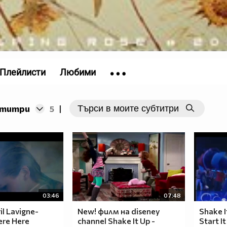
Плейлисти
Любими
бтитри
5
|
03:46
07:48
il Lavigne-
New! филм на diseney
Shake I
ere Here
channel Shake It Up -
Start It