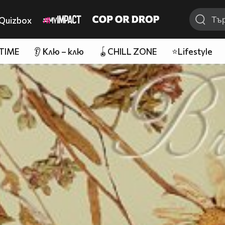
Quizbox
 TIME
👂 Клю – клю
🪀CHILL ZONE
⭐Lifestyle