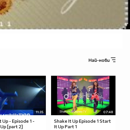
Най-нови
11:35
07:48
t Up - Episode 1 -
Shake It Up Episode 1 Start
 Up [part 2]
It Up Part 1