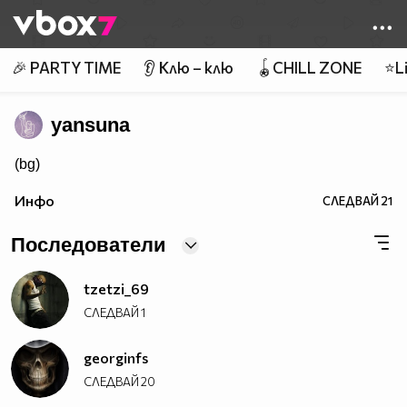
Member of
👾
🎉 PARTY TIME
👂 Клю – клю
🪀CHILL ZONE
⭐Li
yansuna
(bg)
Инфо
СЛЕДВАЙ
21
Последователи
tzetzi_69
СЛЕДВАЙ
1
georginfs
СЛЕДВАЙ
20