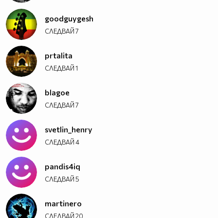
goodguygesh
СЛЕДВАЙ
7
prtalita
СЛЕДВАЙ
1
blagoe
СЛЕДВАЙ
7
svetlin_henry
СЛЕДВАЙ
4
pandis4iq
СЛЕДВАЙ
5
martinero
СЛЕДВАЙ
20