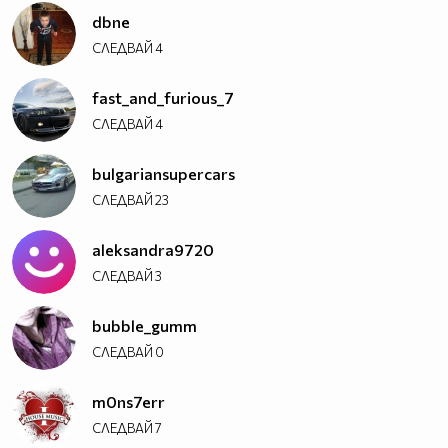
dbne
СЛЕДВАЙ
4
fast_and_furious_7
СЛЕДВАЙ
4
bulgariansupercars
СЛЕДВАЙ
23
aleksandra9720
СЛЕДВАЙ
3
bubble_gumm
СЛЕДВАЙ
0
m0ns7err
СЛЕДВАЙ
7