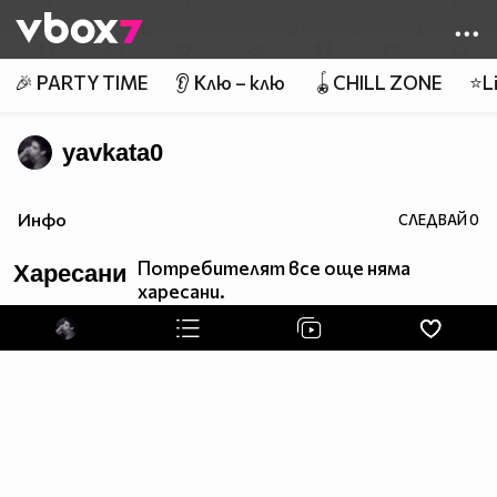
Member of
👾
🎉 PARTY TIME
👂 Клю – клю
🪀CHILL ZONE
⭐Li
yavkata0
Инфо
СЛЕДВАЙ
0
Потребителят все още няма
Харесани
харесани.