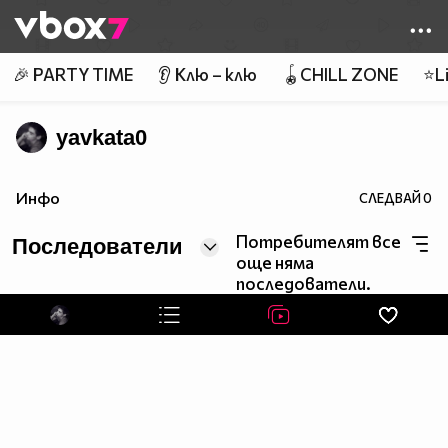
Member of
👾
🎉 PARTY TIME
👂 Клю – клю
🪀CHILL ZONE
⭐Li
yavkata0
Инфо
СЛЕДВАЙ
0
Потребителят все
Последователи
още няма
последователи.