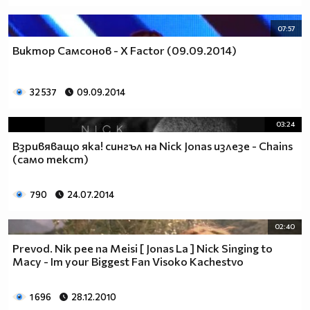
07:57
Виктор Самсонов - X Factor (09.09.2014)
32 537
09.09.2014
03:24
Взривяващо яка! сингъл на Nick Jonas излезе - Chains
(само текст)
790
24.07.2014
02:40
Prevod. Nik pee na Meisi [ Jonas La ] Nick Singing to
Macy - Im your Biggest Fan Visoko Kachestvo
1 696
28.12.2010