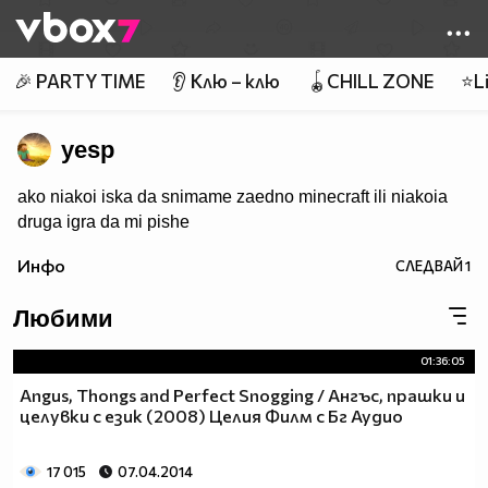
Member of
👾
🎉 PARTY TIME
👂 Клю – клю
🪀CHILL ZONE
⭐Li
yesp
ako niakoi iska da snimame zaedno minecraft ili niakoia
druga igra da mi pishe
Инфо
СЛЕДВАЙ
1
Любими
01:36:05
Angus, Thongs and Perfect Snogging / Ангъс, прашки и
целувки с език (2008) Целия Филм с Бг Аудио
17 015
07.04.2014