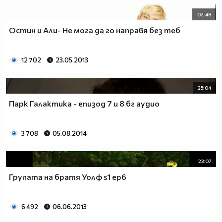
02:48
Остин и Али- Не мога да го направя без теб
12 702
23.05.2013
25:04
Парк Галактика - епизод 7 и 8 бг аудио
3 708
05.08.2014
23:07
Групата на братя Уолф s1 ep6
6 492
06.06.2013