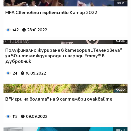
00:41
FIFA Световно първенство Катар 2022
142
28.10.2022
04:04
Полуфинално журиране в категория „Теленовела“
за 50-ите международни награди Emmy® в
Дубровник
24
16.09.2022
00:30
В "Игри на волята" на 9 септември очаквайте
113
09.09.2022
00:20