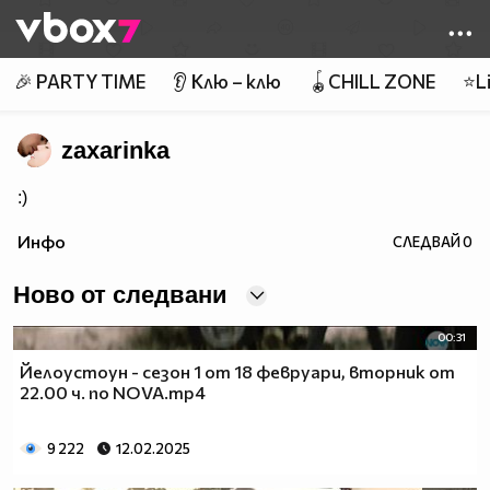
Member of
👾
🎉 PARTY TIME
👂 Клю – клю
🪀CHILL ZONE
⭐Li
zaxarinka
:)
Инфо
СЛЕДВАЙ
0
Ново от следвани
00:31
Йелоустоун - сезон 1 от 18 февруари, вторник от
22.00 ч. по NOVA.mp4
9 222
12.02.2025