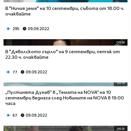
В "Ничия земя" на 10 септември, събота от 18.00 ч.
очаквайте
295
09.09.2022
00:34
В "Дяволското гърло" на 9 септември, петък от
22.30 ч. очаквайте
77
09.09.2022
00:19
„Пустинята Дунав“ в „Темата на NOVA“ на 10
септември веднага след Новините на NOVA в 19:00
часа
67
09.09.2022
00:31