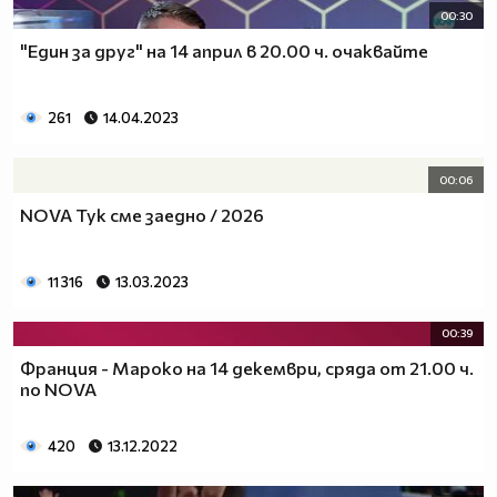
00:30
"Един за друг" на 14 април в 20.00 ч. очаквайте
261
14.04.2023
00:06
NOVA Тук сме заедно / 2026
11 316
13.03.2023
00:39
Франция - Мароко на 14 декември, сряда от 21.00 ч.
по NOVA
420
13.12.2022