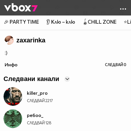
Member of
👾
🎉 PARTY TIME
👂 Клю – клю
🪀CHILL ZONE
⭐Li
zaxarinka
:)
Инфо
СЛЕДВАЙ
0
Следвани канали
killer_pro
СЛЕДВАЙ
2217
pe6oo_
СЛЕДВАЙ
128