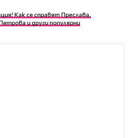
ация! Как се справят Преслава,
Петрова и други популярни