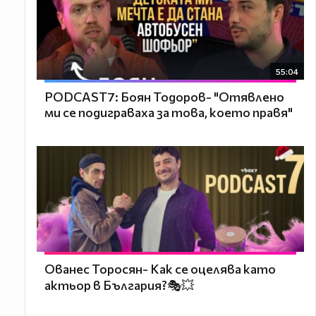
55:04
PODCAST7: ‪Боян Тодоров- "Отявлено
ми се подиграваха за това, което правя"
Ованес Торосян- Как се оцелява като
актьор в България?🎭💥