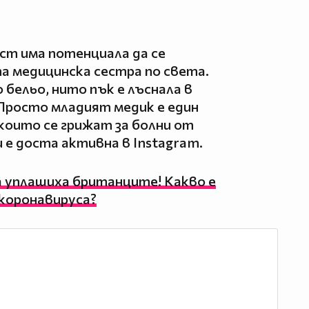
ост има потенциала да се
а медицинска сестра по света.
о бельо, нито пък е лъснала в
 Просто младият медик е един
 които се грижат за болни от
и е доста активна в Instagram.
а уплашиха британците! Какво е
 коронавируса?