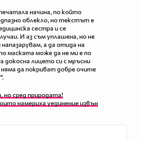
печатала начина, по който
едпазно облекло, но текстът е
едицинска сестра и се
лучаи. И аз съм уплашена, но не
и напазарувам, а да отида на
о маската може да не ми е по
да докосна лицето си с мръсни
 няма да покриват добре очите
".
 но сред природата!
оито намериха уединение извън