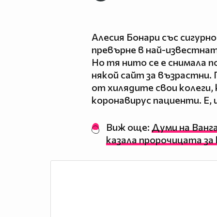
Алесия Бонари със сигурн
превърне в най-известнат
Но тя нито се е снимала п
някой сайт за възрастни.
от хилядите свои колеги,
коронавирус пациенти. Е, 
Виж още:
Думи на Ванг
казала пророчицата за