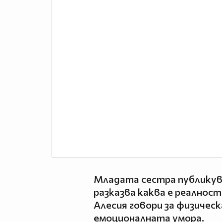
Младата сестра публикув
разказва каква е реалнос
Алесия говори за физичес
емоционалната умора.