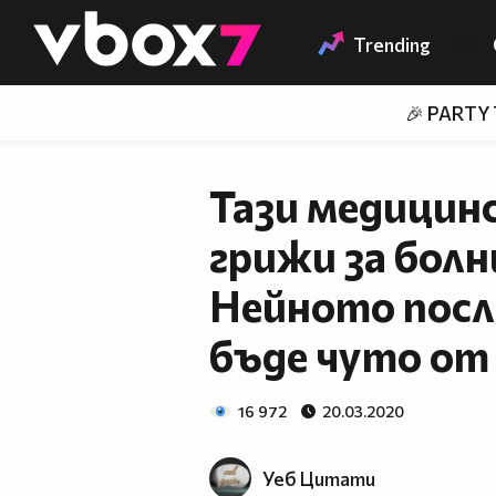
Member of
👾
Trending
🎉 PARTY
Тази медицинс
грижи за болн
Нейното посл
бъде чуто от
16 972
20.03.2020
Уеб Цитати