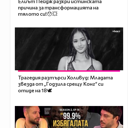
Елиът Пейдж разкри истинската
причина за трансформацията на
тялото си!😯💥
Трагедия разтърси Холивуд: Младата
звезда от „Годзила срещу Конг“ си
отиде на 18🕊️