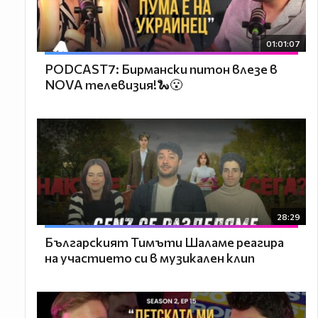
01:01:07
PODCAST7: Бирмански питон влезе в
NOVA телевизия!🐍😮
28:29
Българският Тимъти Шаламе реагира
на участието си в музикален клип