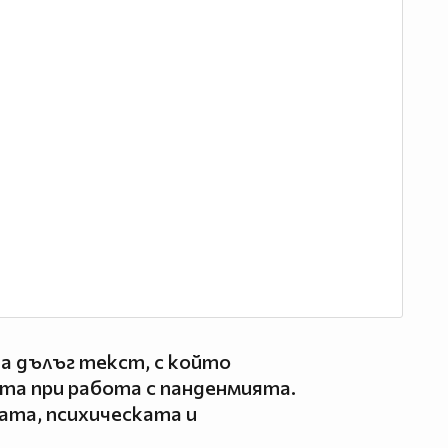
а дълъг текст, с който
тта при работа с панденмията.
ката, психическата и