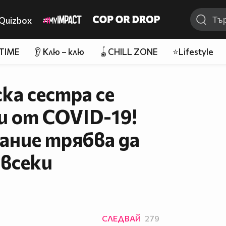
Quizbox
 TIME
👂 Клю – клю
🪀CHILL ZONE
⭐Lifestyle
ка сестра се
и от COVID-19!
ание трябва да
 всеки
СЛЕДВАЙ
279