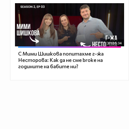
01:05:34
С Мими Шишкова попитахме г-жа
Несторова: Как да не сме broke на
годините на бабите ни?