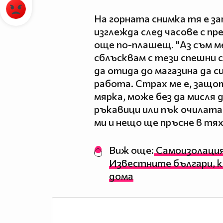
На горната снимка тя е за
изглежда след часове с пр
още по-плашещ. "Аз съм м
сблъсквам с тези спешни с
да отида до магазина да с
работа. Страх ме е, защот
мярка, може без да мисля 
ръкавици или пък очилата
ми и нещо ще пръсне в тях
Виж още:
Самоизолация,
Известните българи, к
дома