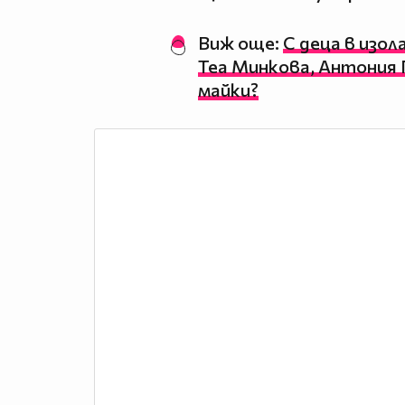
Виж още:
С деца в изол
Теа Минкова, Антония 
майки?