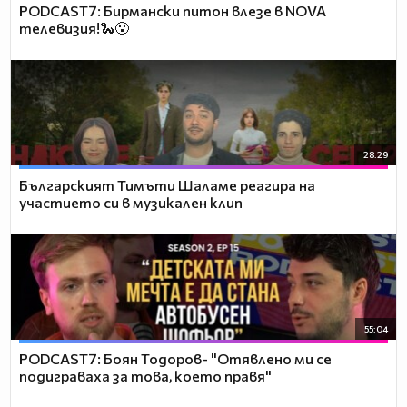
PODCAST7: Бирмански питон влезе в NOVA
телевизия!🐍😮
28:29
Българският Тимъти Шаламе реагира на
участието си в музикален клип
55:04
PODCAST7: ‪Боян Тодоров- "Отявлено ми се
подиграваха за това, което правя"