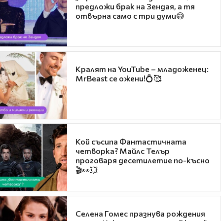
предложи брак на Зендая, а тя
отвърна само с три думи😅
Кралят на YouTube – младоженец:
MrBeast се ожени!💍🥰
Кой съсипа Фантастичната
четворка? Майлс Телър
проговаря десетилетие по-късно
🎬👀💥
Селена Гомес празнува рождения