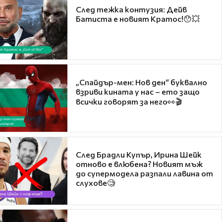
След тежка контузия: Дейв
Батиста е новият Кратос!😯💥
„Спайдър-мен: Нов ден“ буквално
взриви кината у нас – ето защо
всички говорят за него👀🎬
След Брадли Купър, Ирина Шейк
отново е влюбена? Новият мъж
до супермодела разпали лавина от
слухове🧐