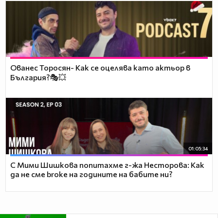
Ованес Торосян- Как се оцелява като актьор в
България?🎭💥
01:05:34
С Мими Шишкова попитахме г-жа Несторова: Как
да не сме broke на годините на бабите ни?