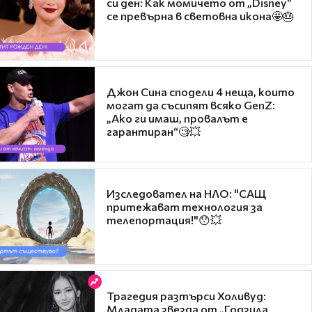
си ден: Как момичето от „Disney“
се превърна в световна икона🤩🎂
Джон Сина сподели 4 неща, които
могат да съсипят всяко GenZ:
„Ако ги имаш, провалът е
гарантиран“🧐💥
Изследовател на НЛО: "САЩ
притежават технология за
телепортация!"😯💥
Трагедия разтърси Холивуд:
Младата звезда от „Годзила