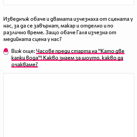
Изведнъж обаче и двамата изчезнаха от сцената у
нас, за да се завърнат, макар и отделно и по
различно време. Защо обаче Галя изчезна от
медийната сцена у нас?
Виж още:
Часове преди старта на ''Като две
капки вода''! Какво знаем за шоуто, какво да
очакваме?