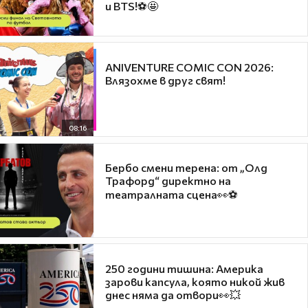
и BTS!⚽🤩
ANIVENTURE COMIC CON 2026:
Влязохме в друг свят!
08:16
Бербо смени терена: от „Олд
Трафорд“ директно на
театралната сцена👀⚽
250 години тишина: Америка
зарови капсула, която никой жив
днес няма да отвори👀💥