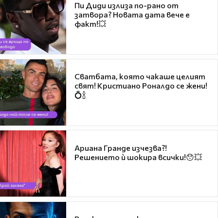
Пи Диди излиза по-рано от
затвора? Новата дата вече е
факт!💥
Сватбата, която чакаше целият
свят! Кристиано Роналдо се жени!
💍🍾
Ариана Гранде изчезва?!
Решението ѝ шокира всички!😯💥