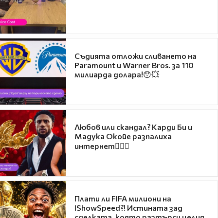
Съдията отложи сливането на
Paramount и Warner Bros. за 110
милиарда долара!😯💥
Любов или скандал? Карди Би и
Мадука Окойе разпалиха
интернет❤️‍🔥🔥
Плати ли FIFA милиони на
IShowSpeed?! Истината зад
сделката, която разтърси целия