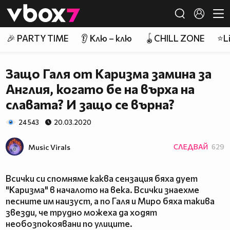
Member of
👾
🎉 PARTY TIME
👂 Клю – клю
🪀CHILL ZONE
⭐Li
Защо Галя от Каризма замина за
Англия, когато бе на върха на
славата? И защо се върна?
24 543
20.03.2020
Music Virals
СЛЕДВАЙ
629
Всички си спомняме каква сензация бяха дует
"Каризма" в началото на века. Всички знаехме
песните им наизуст, а по Галя и Миро бяха такива
звезди, че трудно можеха да ходят
необозпокоявани по улиците.