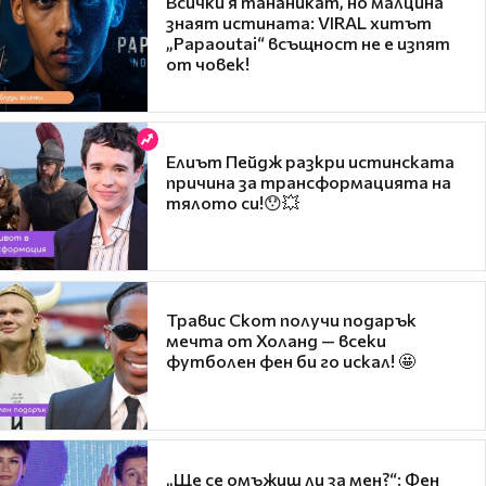
Всички я тананикат, но малцина
знаят истината: VIRAL хитът
„Papaoutai“ всъщност не е изпят
от човек!
Елиът Пейдж разкри истинската
причина за трансформацията на
тялото си!😯💥
Травис Скот получи подарък
мечта от Холанд — всеки
футболен фен би го искал! 🤩
„Ще се омъжиш ли за мен?“: Фен