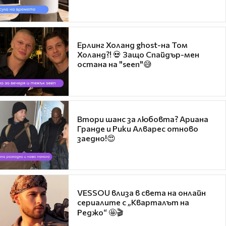
Ерлинг Холанд ghost-на Том
Холанд?! 💀 Защо Спайдър-мен
остана на "seen"😅
Втори шанс за любовта? Ариана
Гранде и Рики Алварес отново
заедно!😍
VESSOU влиза в света на онлайн
сериалите с „Кварталът на
Реджо“ 🤩🎬