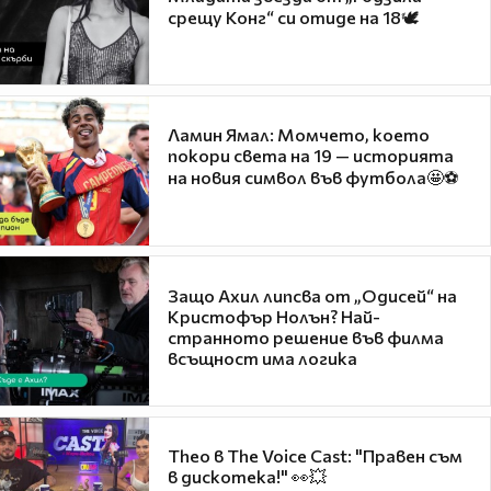
срещу Конг“ си отиде на 18🕊️
Ламин Ямал: Момчето, което
покори света на 19 — историята
на новия символ във футбола🤩⚽
Защо Ахил липсва от „Одисей“ на
Кристофър Нолън? Най-
странното решение във филма
всъщност има логика
Theo в The Voice Cast: "Правен съм
в дискотека!" 👀💥