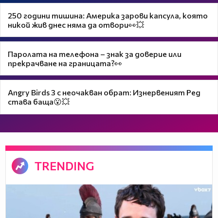
250 години тишина: Америка зарови капсула, която
никой жив днес няма да отвори👀💥
Паролата на телефона – знак за доверие или
прекрачване на границата?👀
Angry Birds 3 с неочакван обрат: Изнервеният Ред
става баща😮💥
TRENDING