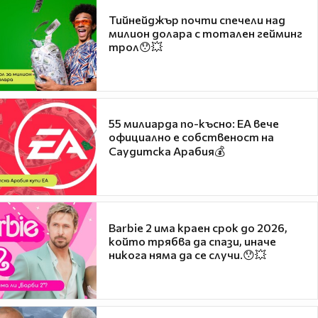
Тийнейджър почти спечели над
милион долара с тотален гейминг
трол😯💥
55 милиарда по-късно: EA вече
официално е собственост на
Саудитска Арабия💰
Barbie 2 има краен срок до 2026,
който трябва да спази, иначе
никога няма да се случи.😯💥