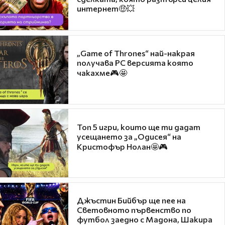
интернет🤑💥
„Game of Thrones“ най-накрая
получава PC версията която
чакахме🎮🤩
Топ 5 игри, които ще ти дадат
усещането за „Одисея“ на
Кристофър Нолан🤩🎮
Джъстин Бийбър ще пее на
Световното първенство по
футбол заедно с Мадона, Шакира