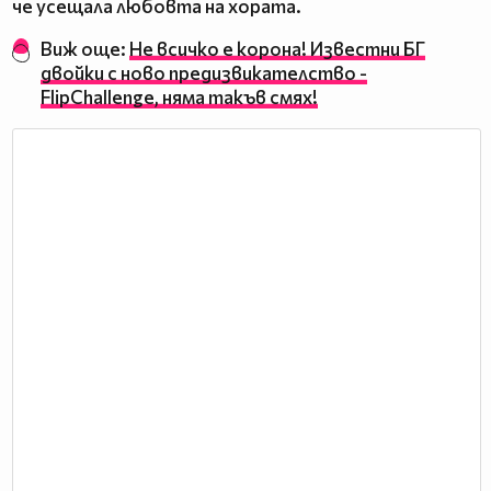
че усещала любовта на хората.
Виж още:
Не всичко е корона! Известни БГ
двойки с ново предизвикателство -
FlipChallenge, няма такъв смях!