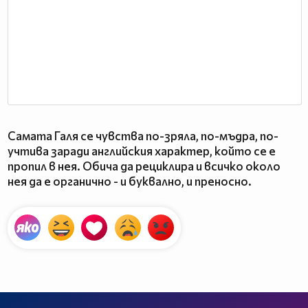
Самата Галя се чувства по-зряла, по-мъдра, по-
учтива заради английския характер, който се е
пропил в нея. Обича да рециклира и всичко около
нея да е органично - и буквално, и преносно.