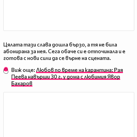
Цялата тази слава дошла бързо, а тя не била
абонирана за нея. Сега обаче си е отпочинала и е
готова с нови сили да се върне на сцената.
Виж още:
Любов по време на карантина: Рая
Пеева навърши 30 г. у дома с любимия Явор
Бахаров