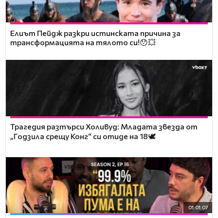
Елиът Пейдж разкри истинската причина за
трансформацията на тялото си!😯💥
Трагедия разтърси Холивуд: Младата звезда от
„Годзила срещу Конг“ си отиде на 18🕊️
01:01:07