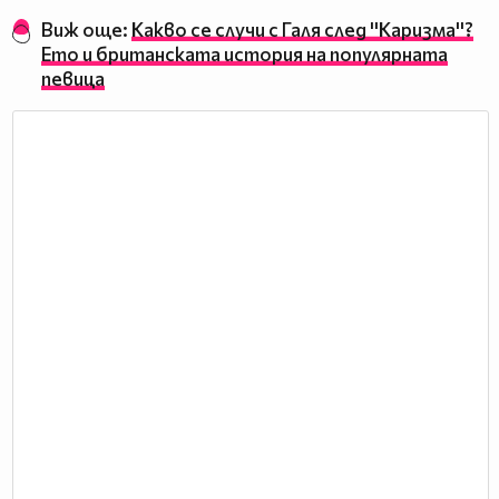
Виж още:
Какво се случи с Галя след ''Каризма''?
Ето и британската история на популярната
певица