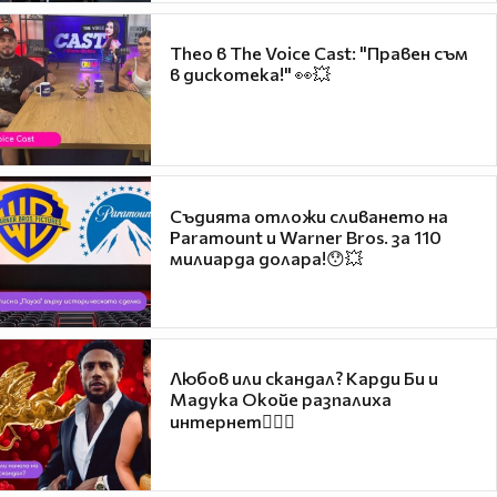
Theo в The Voice Cast: "Правен съм
в дискотека!" 👀💥
Съдията отложи сливането на
Paramount и Warner Bros. за 110
милиарда долара!😯💥
Любов или скандал? Карди Би и
Мадука Окойе разпалиха
интернет❤️‍🔥🔥