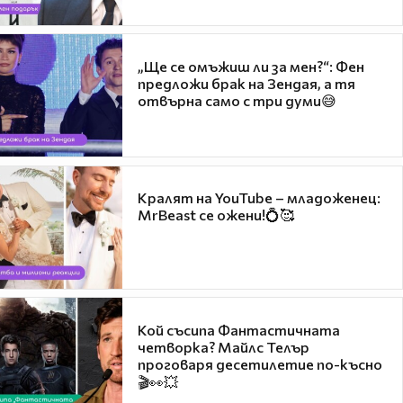
„Ще се омъжиш ли за мен?“: Фен
предложи брак на Зендая, а тя
отвърна само с три думи😅
Кралят на YouTube – младоженец:
MrBeast се ожени!💍🥰
Кой съсипа Фантастичната
четворка? Майлс Телър
проговаря десетилетие по-късно
🎬👀💥