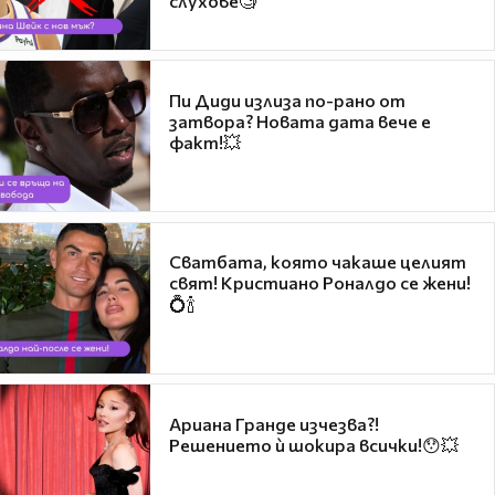
слухове🧐
Пи Диди излиза по-рано от
затвора? Новата дата вече е
факт!💥
Сватбата, която чакаше целият
свят! Кристиано Роналдо се жени!
💍🍾
Ариана Гранде изчезва?!
Решението ѝ шокира всички!😯💥