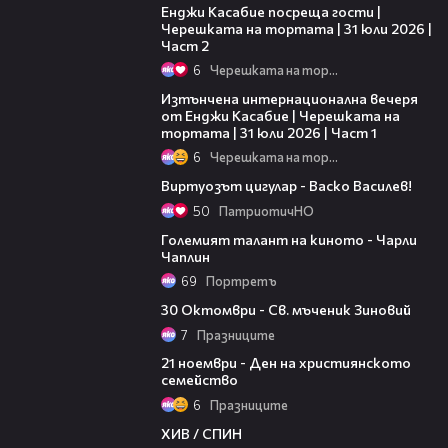
Енджи Касабие посреща гости |
Черешката на тортата | 31 юли 2026 |
Част 2
6
Черешката на тортата
18:07
Изтънчена интернационална вечеря
от Енджи Касабие | Черешката на
тортата | 31 юли 2026 | Част 1
6
Черешката на тортата
01:52
Виртуозът цигулар - Васко Василев!
50
ПатриотичНО
05:32
Големият талант на киното - Чарли
Чаплин
69
Портретъ
02:09
30 Октомври - Св. мъченик Зиновий
7
Празниците
01:28
21 ноември - Ден на християнското
семейство
6
Празниците
04:37
ХИВ / СПИН