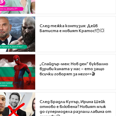
След тежка контузия: Дейв
Батиста е новият Кратос!😯💥
„Спайдър-мен: Нов ден“ буквално
взриви кината у нас – ето защо
всички говорят за него👀🎬
След Брадли Купър, Ирина Шейк
отново е влюбена? Новият мъж
до супермодела разпали лавина от