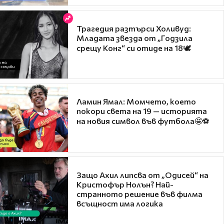
Трагедия разтърси Холивуд:
Младата звезда от „Годзила
срещу Конг“ си отиде на 18🕊️
Ламин Ямал: Момчето, което
покори света на 19 — историята
на новия символ във футбола🤩⚽
Защо Ахил липсва от „Одисей“ на
Кристофър Нолън? Най-
странното решение във филма
всъщност има логика