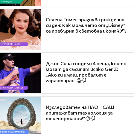
Селена Гомес празнува рождения
си ден: Как момичето от „Disney“
се превърна в световна икона🤩🎂
Джон Сина сподели 4 неща, които
могат да съсипят всяко GenZ:
„Ако ги имаш, провалът е
гарантиран“🧐💥
Изследовател на НЛО: "САЩ
притежават технология за
телепортация!"😯💥