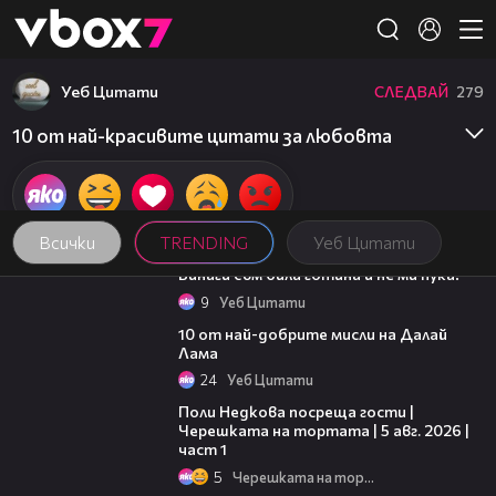
Member of
👾
Уеб Цитати
СЛЕДВАЙ
279
10 от най-красивите цитати за любовта
Всички
TRENDING
Уеб Цитати
01:48
Винаги съм била готина и не ми пука!
9
Уеб Цитати
01:48
10 от най-добрите мисли на Далай
Лама
24
Уеб Цитати
19:25
Поли Недкова посреща гости |
Черешката на тортата | 5 авг. 2026 |
част 1
5
Черешката на тортата
16:45