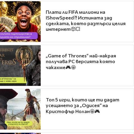
Плати ли FIFA милиони на
IShowSpeed?! Истината зад
сделката, която разтърси целия
интернет🤑💥
„Game of Thrones“ най-накрая
получава PC версията която
чакахме🎮🤩
Топ 5 игри, които ще ти дадат
усещането за „Одисея“ на
Кристофър Нолан🤩🎮