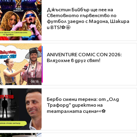
Джъстин Бийбър ще пее на
Световното първенство по
футбол заедно с Мадона, Шакира
и BTS!⚽🤩
ANIVENTURE COMIC CON 2026:
Влязохме в друг свят!
08:16
Бербо смени терена: от „Олд
Трафорд“ директно на
театралната сцена👀⚽