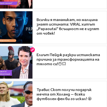
Всички я тананикат, но малцина
знаят истината: VIRAL хитът
„Papaoutai“ всъщност не е изпят
от човек!
Елиът Пейдж разкри истинската
причина за трансформацията на
тялото си!😯💥
Травис Скот получи подарък
мечта от Холанд — всеки
футболен фен би го искал! 🤩