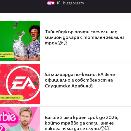
10
biggeorgetv
Тийнейджър почти спечели над
милион долара с тотален гейминг
трол😯💥
55 милиарда по-късно: EA вече
официално е собственост на
Саудитска Арабия💰
Barbie 2 има краен срок до 2026,
който трябва да спази, иначе
никога няма да се случи.😯💥