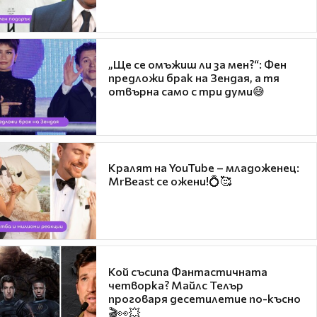
„Ще се омъжиш ли за мен?“: Фен
предложи брак на Зендая, а тя
отвърна само с три думи😅
Кралят на YouTube – младоженец:
MrBeast се ожени!💍🥰
Кой съсипа Фантастичната
четворка? Майлс Телър
проговаря десетилетие по-късно
🎬👀💥