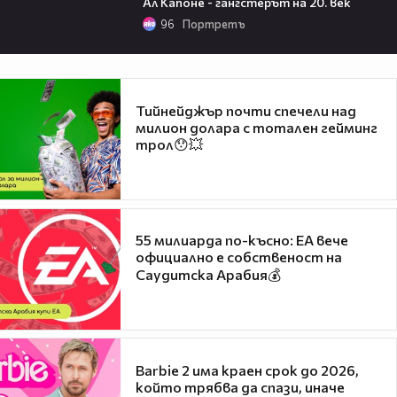
Ал Капоне - гангстерът на 20. век
96
Портретъ
Тийнейджър почти спечели над
милион долара с тотален гейминг
трол😯💥
55 милиарда по-късно: EA вече
официално е собственост на
Саудитска Арабия💰
Barbie 2 има краен срок до 2026,
който трябва да спази, иначе