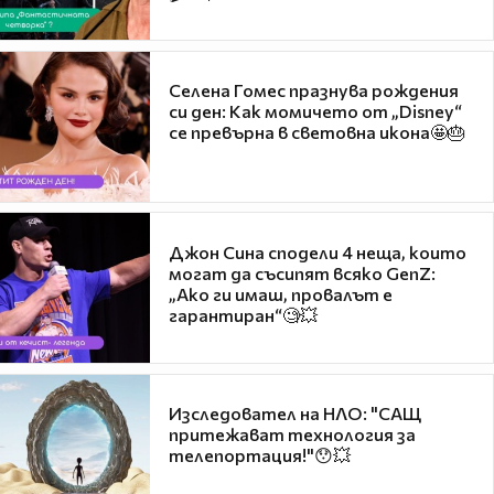
Селена Гомес празнува рождения
си ден: Как момичето от „Disney“
се превърна в световна икона🤩🎂
Джон Сина сподели 4 неща, които
могат да съсипят всяко GenZ:
„Ако ги имаш, провалът е
гарантиран“🧐💥
Изследовател на НЛО: "САЩ
притежават технология за
телепортация!"😯💥