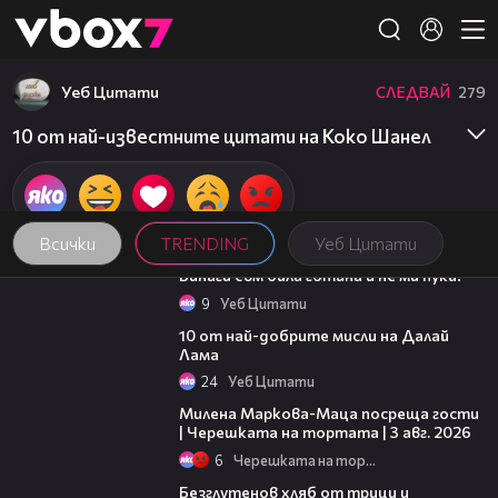
Member of
👾
Уеб Цитати
СЛЕДВАЙ
279
10 от най-известните цитати на Коко Шанел
Всички
TRENDING
Уеб Цитати
01:48
Винаги съм била готина и не ми пука!
9
Уеб Цитати
01:48
10 от най-добрите мисли на Далай
Лама
24
Уеб Цитати
20:17
Милена Маркова-Маца посреща гости
| Черешката на тортата | 3 авг. 2026
6
Черешката на тортата
16:02
Безглутенов хляб от трици и