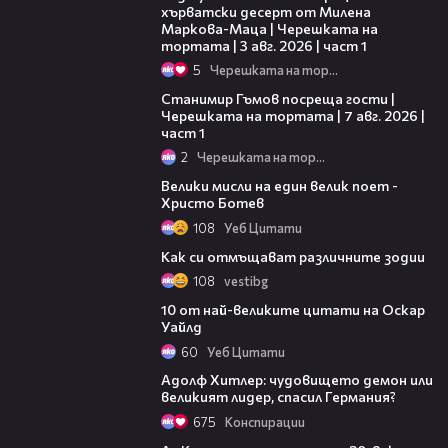
хърватски десерт от Милена
Маркова-Маца | Черешката на
тортата | 3 авг. 2026 | част 1
5
Черешката на тортата
16:22
Станимир Гъмов посреща гости |
Черешката на тортата | 7 авг. 2026 |
част 1
2
Черешката на тортата
01:48
Велики мисли на един велик поет -
Христо Ботев
108
Уеб Цитати
02:17
Как си отмъщават различните зодии
108
vestibg
01:53
10 от най-великите цитати на Оскар
Уайлд
60
Уеб Цитати
08:09
Адолф Хитлер: чудовището демон или
великият лидер, спасил Германия?
675
Конспирации
07:58