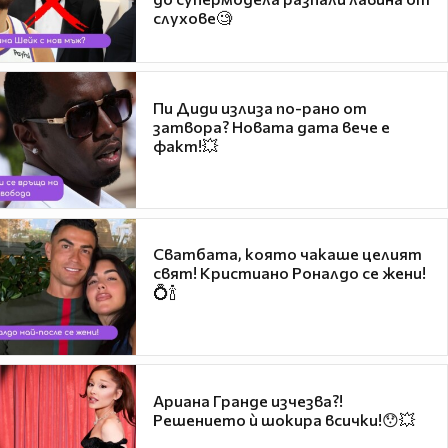
слухове🧐
Пи Диди излиза по-рано от
затвора? Новата дата вече е
факт!💥
Сватбата, която чакаше целият
свят! Кристиано Роналдо се жени!
💍🍾
Ариана Гранде изчезва?!
Решението ѝ шокира всички!😯💥