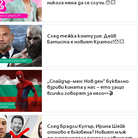
никога няма да се случи.😯💥
След тежка контузия: Дейв
Батиста е новият Кратос!😯💥
„Спайдър-мен: Нов ден“ буквално
взриви кината у нас – ето защо
всички говорят за него👀🎬
След Брадли Купър, Ирина Шейк
отново е влюбена? Новият мъж
до супермодела разпали лавина от