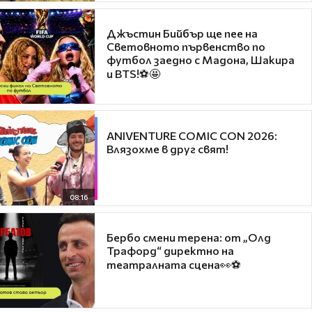
Джъстин Бийбър ще пее на
Световното първенство по
футбол заедно с Мадона, Шакира
и BTS!⚽🤩
ANIVENTURE COMIC CON 2026:
Влязохме в друг свят!
08:16
Бербо смени терена: от „Олд
Трафорд“ директно на
театралната сцена👀⚽