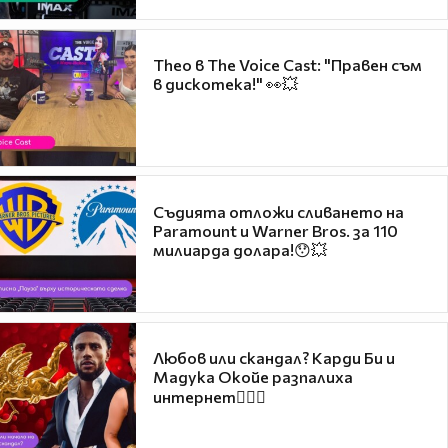
Theo в The Voice Cast: "Правен съм
в дискотека!" 👀💥
Съдията отложи сливането на
Paramount и Warner Bros. за 110
милиарда долара!😯💥
Любов или скандал? Карди Би и
Мадука Окойе разпалиха
интернет❤️‍🔥🔥