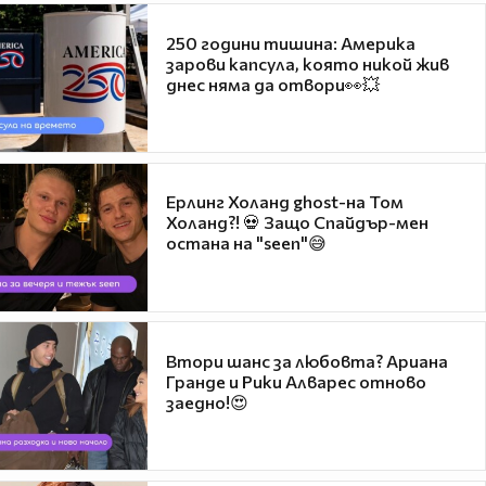
250 години тишина: Америка
зарови капсула, която никой жив
днес няма да отвори👀💥
Ерлинг Холанд ghost-на Том
Холанд?! 💀 Защо Спайдър-мен
остана на "seen"😅
Втори шанс за любовта? Ариана
Гранде и Рики Алварес отново
заедно!😍