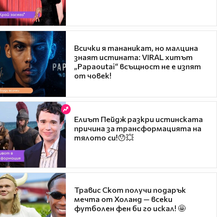
Всички я тананикат, но малцина
знаят истината: VIRAL хитът
„Papaoutai“ всъщност не е изпят
от човек!
Елиът Пейдж разкри истинската
причина за трансформацията на
тялото си!😯💥
Травис Скот получи подарък
мечта от Холанд — всеки
футболен фен би го искал! 🤩