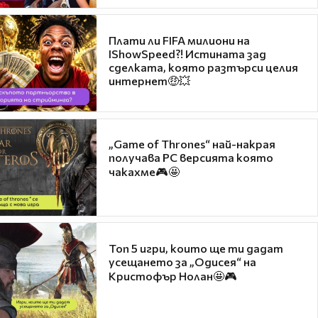
Плати ли FIFA милиони на
IShowSpeed?! Истината зад
сделката, която разтърси целия
интернет🤑💥
„Game of Thrones“ най-накрая
получава PC версията която
чакахме🎮🤩
Топ 5 игри, които ще ти дадат
усещането за „Одисея“ на
Кристофър Нолан🤩🎮