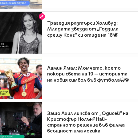
Трагедия разтърси Холивуд:
Младата звезда от „Годзила
срещу Конг“ си отиде на 18🕊️
Ламин Ямал: Момчето, което
покори света на 19 — историята
на новия символ във футбола🤩⚽
Защо Ахил липсва от „Одисей“ на
Кристофър Нолън? Най-
странното решение във филма
всъщност има логика