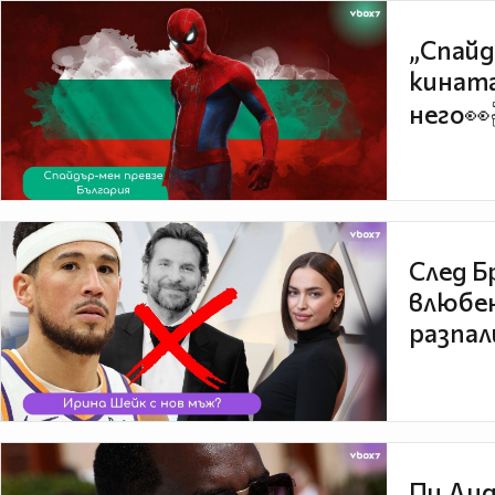
„Спайд
кината
него👀
След Б
влюбен
разпал
Пи Дид