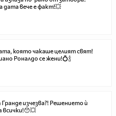
 дата вече е факт!💥
та, която чакаше целият свят!
ано Роналдо се жени!💍🍾
 Гранде изчезва?! Решението ѝ
 всички!😯💥