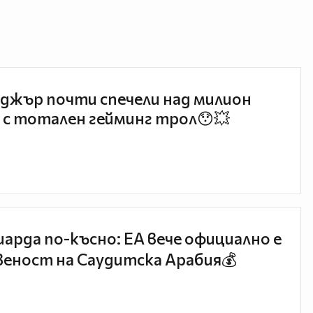
джър почти спечели над милион
 с тотален гейминг трол😯💥
иарда по-късно: EA вече официално е
еност на Саудитска Арабия💰