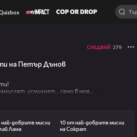
Quizbox
СЛЕДВАЙ
279
ти на Петър Дънов
ти!
амислят, усмихнат... само в моя
01:48
01:48
 най-добрите мисли
10 от най-добрите мисли
лай Лама
на Сократ