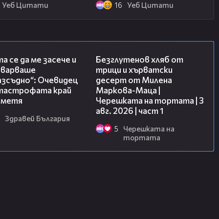
Уеб Цитати
16
Уеб Цитати
06:38
16:02
а се да ме засече и
Безглутенов хляб от
еварваше
трици и хърватски
азсъдно“: Очевидец
десерт от Милена
атастрофата край
Маркова-Маца |
метя
Черешката на тортата | 3
авг. 2026 | част 1
Здравей България
5
Черешката на
тортата