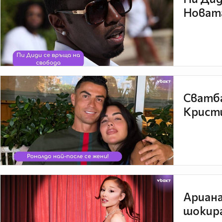
Новата
Сватба
Кристи
Ариана
шокира