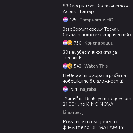
830 години от Въстанието на
Асен и Петър
125
ПатриотичНО
04:58
Заговорът срещу Тесла и
безплатното електричество
750
Конспирации
05:06
30 неизвестни факта за
Титаник
543
Watch This
03:29
Невероятни хора на ръба на
човешките възможности!
264
na_raba
00:30
"Хитч" на 16 август, неделя от
21:00 ч. по KINO NOVA
kinonova_
00:31
Романтични следобеди с
филмите по DIEMA FAMILY