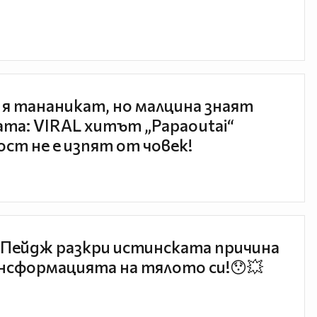
 я тананикат, но малцина знаят
та: VIRAL хитът „Papaoutai“
ст не е изпят от човек!
Пейдж разкри истинската причина
нсформацията на тялото си!😯💥