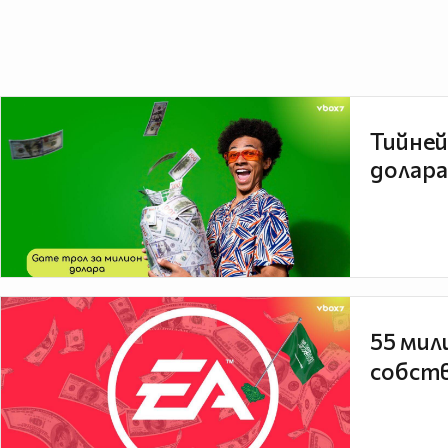
Тийней
долара
55 мил
собств