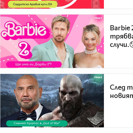
Barbie
трябва
случи.
След т
новият