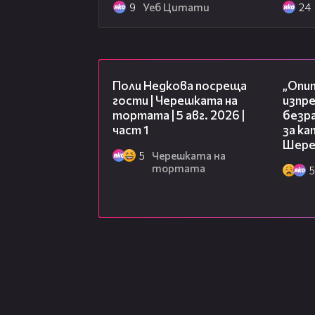
9
Уеб Цитати
24
19:25
Поли Недкова посреща
„Опит
гости | Черешката на
изпр
тортата | 5 авг. 2026 |
безр
част 1
за к
Шере
5
Черешката на
тортата
5