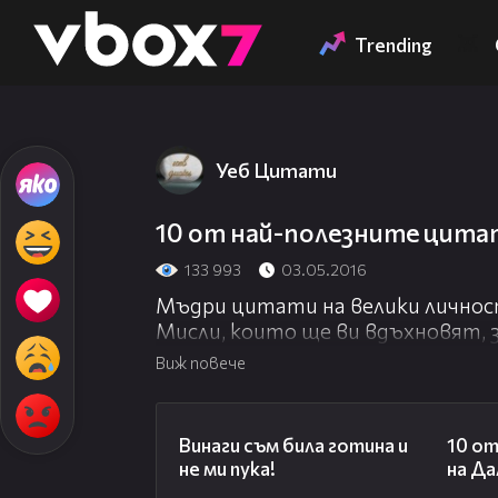
Member of
👾
Trending
Уеб Цитати
10 от най-полезните цита
133 993
03.05.2016
Мъдри цитати на велики личнос
Мисли, които ще ви вдъхновят, з
канал
Виж повече
01:48
Винаги съм била готина и
10 от
не ми пука!
на Да