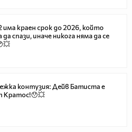
 2 има краен срок до 2026, който
 да спази, иначе никога няма да се
😯💥
ежка контузия: Дейв Батиста е
 Кратос!😯💥