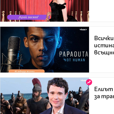
Всички
истина
всъщно
Елиът 
за тра