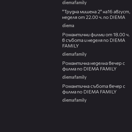
diemafamily
00:31
"Трудна мишена 2" на16 август,
неделя от 22.00 ч. по DIEMA
diema
00:36
Романтични филми от 18.00 ч.
в събота и неделя по DIEMA
FAMILY
diemafamily
00:21
Романтичнa неделна вечер с
филма по DIEMA FAMILY
diemafamily
00:20
Романтичнa събота вечер с
филма по DIEMA FAMILY
diemafamily