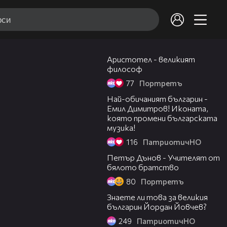
03:58
Аристотел - великият
философ
77
Портретъ
02:05
Най-обичаният българин -
Емил Димитров! Иконата,
която промени българската
музика!
116
ПатриотичНО
06:34
Петър Дънов - Учителят от
бялото братство
80
Портретъ
02:34
Знаете ли това за великия
българин Йордан Йовчев?
249
ПатриотичНО
02:31