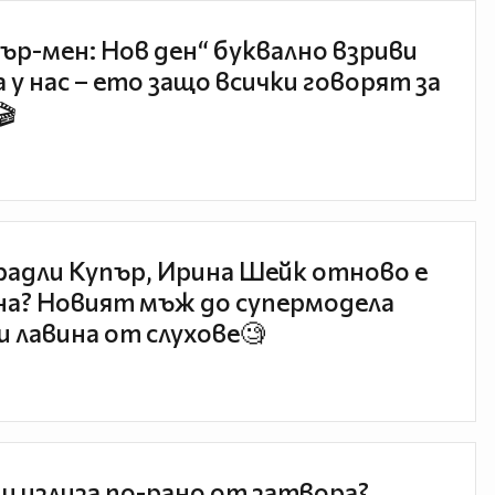
ър-мен: Нов ден“ буквално взриви
 у нас – ето защо всички говорят за
🎬
радли Купър, Ирина Шейк отново е
а? Новият мъж до супермодела
и лавина от слухове🧐
и излиза по-рано от затвора?