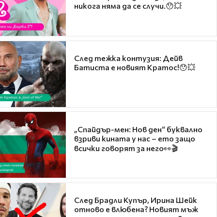
никога няма да се случи.😯💥
След тежка контузия: Дейв
Батиста е новият Кратос!😯💥
„Спайдър-мен: Нов ден“ буквално
взриви кината у нас – ето защо
всички говорят за него👀🎬
След Брадли Купър, Ирина Шейк
отново е влюбена? Новият мъж