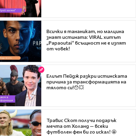
Всички я тананикат, но малцина
знаят истината: VIRAL хитът
„Papaoutai“ всъщност не е изпят
от човек!
Елиът Пейдж разкри истинската
причина за трансформацията на
тялото си!😯💥
Травис Скот получи подарък
мечта от Холанд — всеки
футболен фен би го искал! 🤩