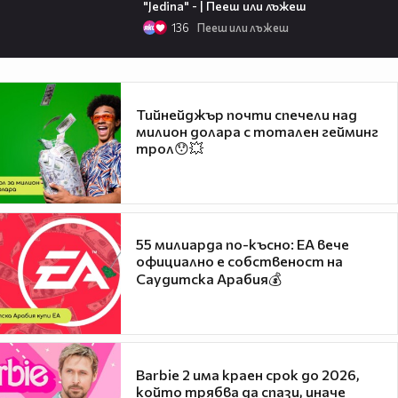
"Jedina" - | Пееш или лъжеш
136
Пееш или лъжеш
Тийнейджър почти спечели над
милион долара с тотален гейминг
трол😯💥
55 милиарда по-късно: EA вече
официално е собственост на
Саудитска Арабия💰
Barbie 2 има краен срок до 2026,
който трябва да спази, иначе