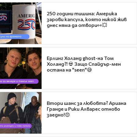
250 години тишина: Америка
зарови капсула, която никой жив
днес няма да отвори👀💥
Ерлинг Холанд ghost-на Том
Холанд?! 💀 Защо Спайдър-мен
остана на "seen"😅
Втори шанс за любовта? Ариана
Гранде и Рики Алварес отново
заедно!😍