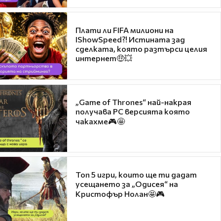
Плати ли FIFA милиони на
IShowSpeed?! Истината зад
сделката, която разтърси целия
интернет🤑💥
„Game of Thrones“ най-накрая
получава PC версията която
чакахме🎮🤩
Топ 5 игри, които ще ти дадат
усещането за „Одисея“ на
Кристофър Нолан🤩🎮