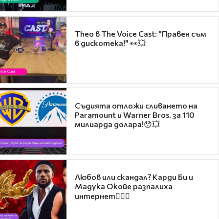
Theo в The Voice Cast: "Правен съм
в дискотека!" 👀💥
Съдията отложи сливането на
Paramount и Warner Bros. за 110
милиарда долара!😯💥
Любов или скандал? Карди Би и
Мадука Окойе разпалиха
интернет❤️‍🔥🔥