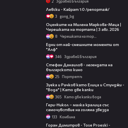
2
Здравей България
05:57
Левски - Кайрат 1:0 /репортаж/
3
gong_bg
14:06
Оценките на Милена Маркова-Маца |
Черешката на тортата | 3 авг. 2026
8
Черешката на тортата
04:06
Едни от най-смешните моменти от
"Алф"
346
Здравей България
01:58
Стефан Данаилов - легендата на
българското кино
25
Портретъ
03:08
Зуека и Рачков като Елица и Стунджи -
"Вода" | Като две капки
365
Като две капки вода
22:37
Гери-Никол – малка кралица със
самочувствие на голяма звезда
133
Комбина
04:19
Горан Димитров - Tose Proeski -