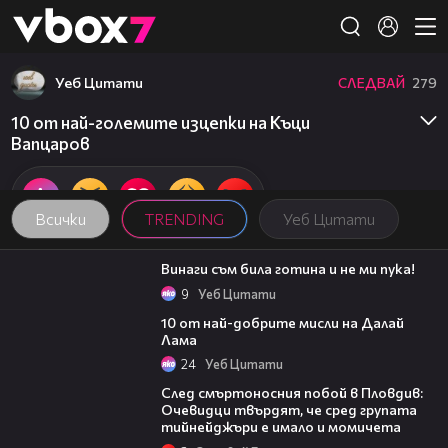
Member of
👾
Уеб Цитати
СЛЕДВАЙ
279
10 от най-големите изцепки на Къци
Вапцаров
Всички
TRENDING
Уеб Цитати
01:48
Винаги съм била готина и не ми пука!
9
Уеб Цитати
01:48
10 от най-добрите мисли на Далай
Лама
24
Уеб Цитати
09:32
След смъртоносния побой в Пловдив:
Очевидци твърдят, че сред групата
тийнейджъри е имало и момичета