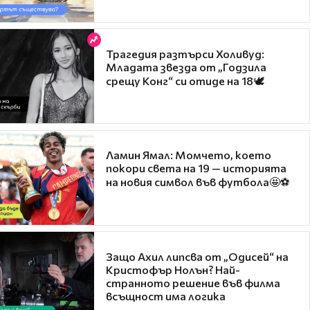
Трагедия разтърси Холивуд:
Младата звезда от „Годзила
срещу Конг“ си отиде на 18🕊️
Ламин Ямал: Момчето, което
покори света на 19 — историята
на новия символ във футбола🤩⚽
Защо Ахил липсва от „Одисей“ на
Кристофър Нолън? Най-
странното решение във филма
всъщност има логика