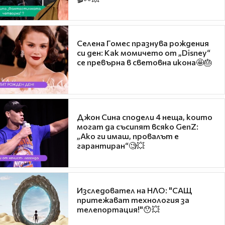
Селена Гомес празнува рождения
си ден: Как момичето от „Disney“
се превърна в световна икона🤩🎂
Джон Сина сподели 4 неща, които
могат да съсипят всяко GenZ:
„Ако ги имаш, провалът е
гарантиран“🧐💥
Изследовател на НЛО: "САЩ
притежават технология за
телепортация!"😯💥