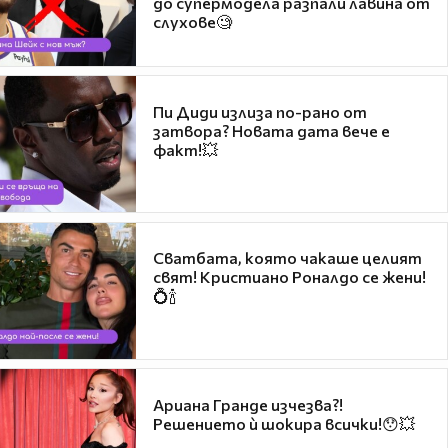
до супермодела разпали лавина от
слухове🧐
Пи Диди излиза по-рано от
затвора? Новата дата вече е
факт!💥
Сватбата, която чакаше целият
свят! Кристиано Роналдо се жени!
💍🍾
Ариана Гранде изчезва?!
Решението ѝ шокира всички!😯💥