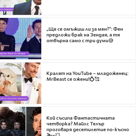
„Ще се омъжиш ли за мен?“: Фен
предложи брак на Зендая, а тя
отвърна само с три думи😅
Кралят на YouTube – младоженец:
MrBeast се ожени!💍🥰
Кой съсипа Фантастичната
четворка? Майлс Телър
проговаря десетилетие по-късно
🎬👀💥