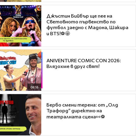
Джъстин Бийбър ще пее на
Световното първенство по
футбол заедно с Мадона, Шакира
и BTS!⚽🤩
ANIVENTURE COMIC CON 2026:
Влязохме в друг свят!
08:16
Бербо смени терена: от „Олд
Трафорд“ директно на
театралната сцена👀⚽