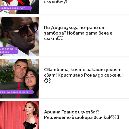
слухове🧐
Пи Диди излиза по-рано от
затвора? Новата дата вече е
факт!💥
Сватбата, която чакаше целият
свят! Кристиано Роналдо се жени!
💍🍾
Ариана Гранде изчезва?!
Решението ѝ шокира всички!😯💥