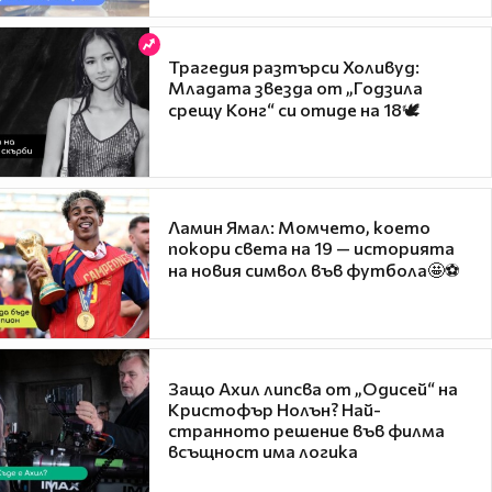
Трагедия разтърси Холивуд:
Младата звезда от „Годзила
срещу Конг“ си отиде на 18🕊️
Ламин Ямал: Момчето, което
покори света на 19 — историята
на новия символ във футбола🤩⚽
Защо Ахил липсва от „Одисей“ на
Кристофър Нолън? Най-
странното решение във филма
всъщност има логика