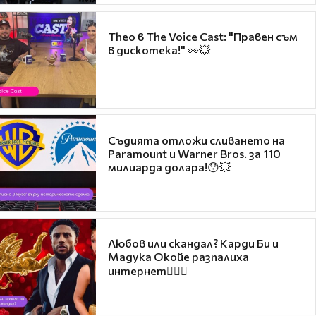
Theo в The Voice Cast: "Правен съм
в дискотека!" 👀💥
Съдията отложи сливането на
Paramount и Warner Bros. за 110
милиарда долара!😯💥
Любов или скандал? Карди Би и
Мадука Окойе разпалиха
интернет❤️‍🔥🔥