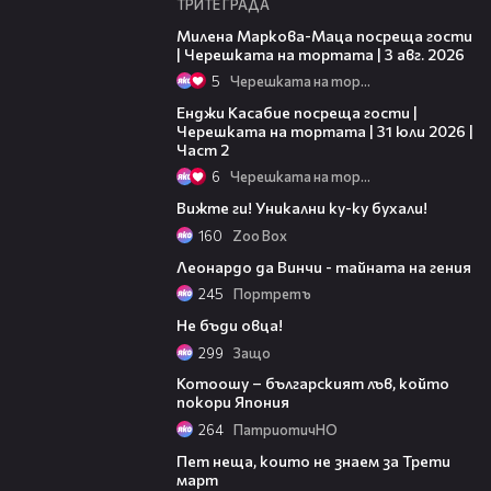
ТРИТЕ ГРАДА
20:17
Милена Маркова-Маца посреща гости
| Черешката на тортата | 3 авг. 2026
5
Черешката на тортата
16:45
Енджи Касабие посреща гости |
Черешката на тортата | 31 юли 2026 |
Част 2
6
Черешката на тортата
02:32
Вижте ги! Уникални ку-ку бухали!
160
Zoo Box
06:08
Леонардо да Винчи - тайната на гения
245
Портретъ
05:31
Не бъди овца!
299
Защо
02:33
Котоошу – българският лъв, който
покори Япония
264
ПатриотичНО
01:58
Пет неща, които не знаем за Трети
март