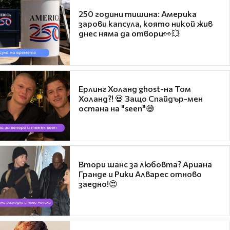
250 години тишина: Америка
зарови капсула, която никой жив
днес няма да отвори👀💥
Ерлинг Холанд ghost-на Том
Холанд?! 💀 Защо Спайдър-мен
остана на "seen"😅
Втори шанс за любовта? Ариана
Гранде и Рики Алварес отново
заедно!😍