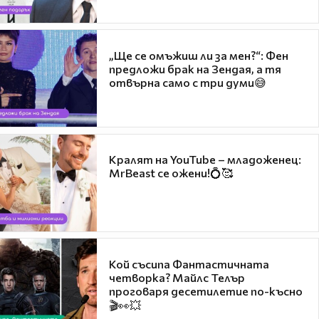
„Ще се омъжиш ли за мен?“: Фен
предложи брак на Зендая, а тя
отвърна само с три думи😅
Кралят на YouTube – младоженец:
MrBeast се ожени!💍🥰
Кой съсипа Фантастичната
четворка? Майлс Телър
проговаря десетилетие по-късно
🎬👀💥