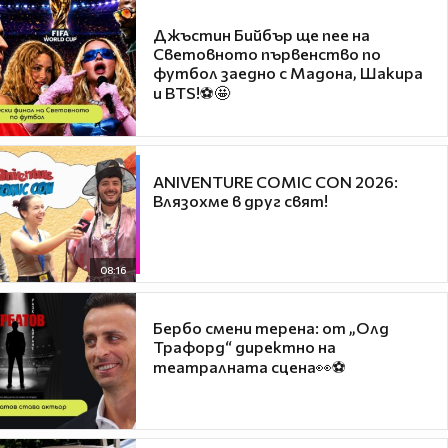
Джъстин Бийбър ще пее на
Световното първенство по
футбол заедно с Мадона, Шакира
и BTS!⚽🤩
ANIVENTURE COMIC CON 2026:
Влязохме в друг свят!
08:16
Бербо смени терена: от „Олд
Трафорд“ директно на
театралната сцена👀⚽