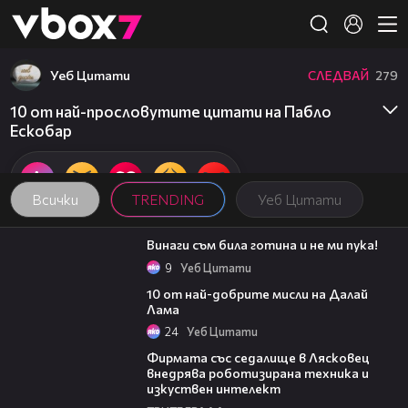
Member of
👾
Уеб Цитати
СЛЕДВАЙ
279
10 от най-прословутите цитати на Пабло
Ескобар
Всички
TRENDING
Уеб Цитати
01:48
Винаги съм била готина и не ми пука!
9
Уеб Цитати
01:48
10 от най-добрите мисли на Далай
Лама
24
Уеб Цитати
00:06
Фирмата със седалище в Лясковец
внедрява роботизирана техника и
изкуствен интелект