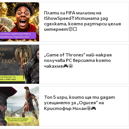
Плати ли FIFA милиони на
IShowSpeed?! Истината зад
сделката, която разтърси целия
интернет🤑💥
„Game of Thrones“ най-накрая
получава PC версията която
чакахме🎮🤩
Топ 5 игри, които ще ти дадат
усещането за „Одисея“ на
Кристофър Нолан🤩🎮