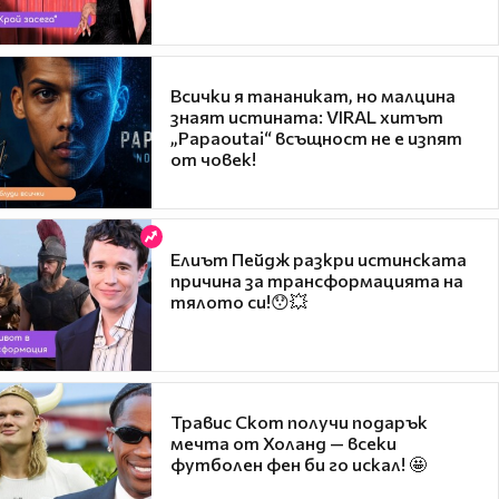
Всички я тананикат, но малцина
знаят истината: VIRAL хитът
„Papaoutai“ всъщност не е изпят
от човек!
Елиът Пейдж разкри истинската
причина за трансформацията на
тялото си!😯💥
Травис Скот получи подарък
мечта от Холанд — всеки
футболен фен би го искал! 🤩