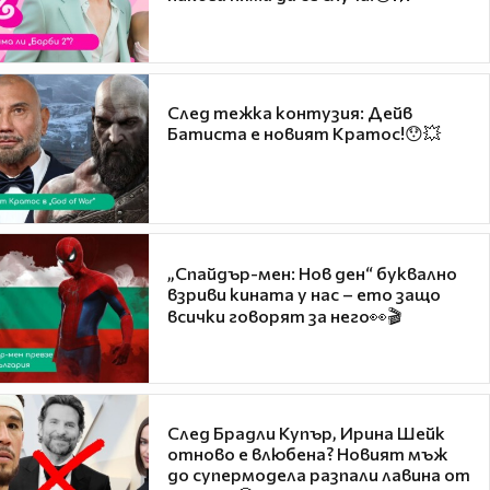
След тежка контузия: Дейв
Батиста е новият Кратос!😯💥
„Спайдър-мен: Нов ден“ буквално
взриви кината у нас – ето защо
всички говорят за него👀🎬
След Брадли Купър, Ирина Шейк
отново е влюбена? Новият мъж
до супермодела разпали лавина от