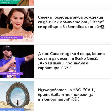
Селена Гомес празнува рождения
си ден: Как момичето от „Disney“
се превърна в световна икона🤩🎂
Джон Сина сподели 4 неща, които
могат да съсипят всяко GenZ:
„Ако ги имаш, провалът е
гарантиран“🧐💥
Изследовател на НЛО: "САЩ
притежават технология за
телепортация!"😯💥