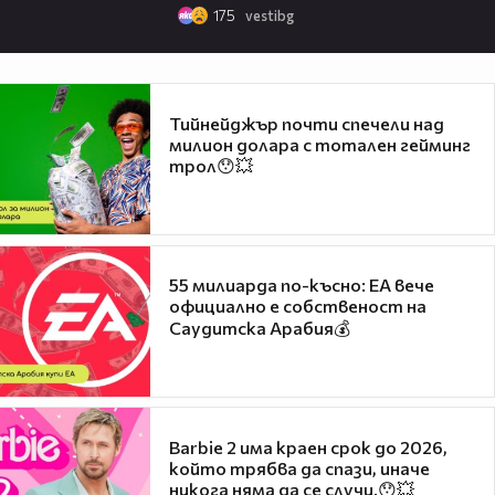
175
vestibg
Тийнейджър почти спечели над
милион долара с тотален гейминг
трол😯💥
55 милиарда по-късно: EA вече
официално е собственост на
Саудитска Арабия💰
Barbie 2 има краен срок до 2026,
който трябва да спази, иначе
никога няма да се случи.😯💥