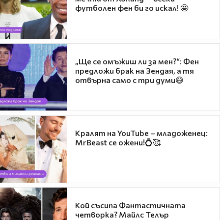
футболен фен би го искал! 🤩
„Ще се омъжиш ли за мен?“: Фен
предложи брак на Зендая, а тя
отвърна само с три думи😅
Кралят на YouTube – младоженец:
MrBeast се ожени!💍🥰
Кой съсипа Фантастичната
четворка? Майлс Телър