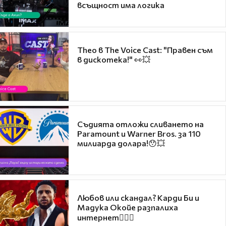
всъщност има логика
Theo в The Voice Cast: "Правен съм
в дискотека!" 👀💥
Съдията отложи сливането на
Paramount и Warner Bros. за 110
милиарда долара!😯💥
Любов или скандал? Карди Би и
Мадука Окойе разпалиха
интернет❤️‍🔥🔥