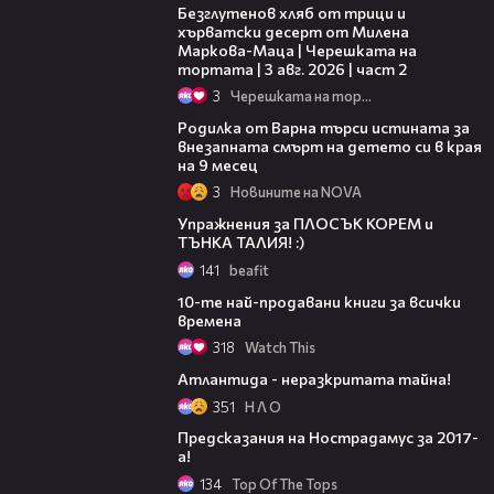
Безглутенов хляб от трици и
хърватски десерт от Милена
Маркова-Маца | Черешката на
тортата | 3 авг. 2026 | част 2
3
Черешката на тортата
03:09
Родилка от Варна търси истината за
внезапната смърт на детето си в края
на 9 месец
3
Новините на NOVA
03:00
Упражнения за ПЛОСЪК КОРЕМ и
ТЪНКА ТАЛИЯ! :)
141
beafit
03:56
10-те най-продавани книги за всички
времена
318
Watch This
06:00
Атлантида - неразкритата тайна!
351
Н Л О
03:03
Предсказания на Нострадамус за 2017-
а!
134
Top Of The Tops
04:51