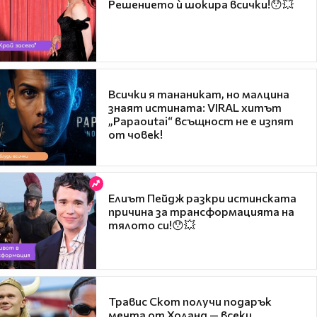
Решението ѝ шокира всички!😯💥
Всички я тананикат, но малцина
знаят истината: VIRAL хитът
„Papaoutai“ всъщност не е изпят
от човек!
Елиът Пейдж разкри истинската
причина за трансформацията на
тялото си!😯💥
Травис Скот получи подарък
мечта от Холанд — всеки