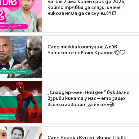
Barbie 2 има краен срок до 2026,
който трябва да спази, иначе
никога няма да се случи.😯💥
След тежка контузия: Дейв
Батиста е новият Кратос!😯💥
„Спайдър-мен: Нов ден“ буквално
взриви кината у нас – ето защо
всички говорят за него👀🎬
След Брадли Купър, Ирина Шейк