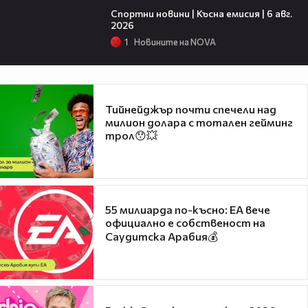
Спортни новини | Късна емисия | 6 авг.
2026
1
Новините на NOVA
Тийнейджър почти спечели над
милион долара с тотален гейминг
трол😯💥
55 милиарда по-късно: EA вече
официално е собственост на
Саудитска Арабия💰