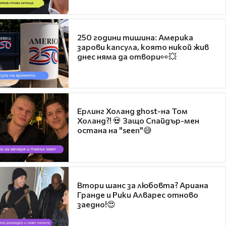
250 години тишина: Америка
зарови капсула, която никой жив
днес няма да отвори👀💥
Ерлинг Холанд ghost-на Том
Холанд?! 💀 Защо Спайдър-мен
остана на "seen"😅
Втори шанс за любовта? Ариана
Гранде и Рики Алварес отново
заедно!😍