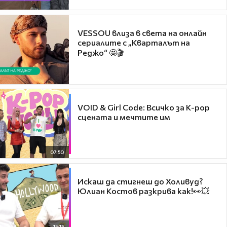
VESSOU влиза в света на онлайн
сериалите с „Кварталът на
Реджо“ 🤩🎬
VOID & Girl Code: Всичко за K-pop
сцената и мечтите им
07:50
Искаш да стигнеш до Холивуд?
Юлиан Костов разкрива как!👀💥
15:15