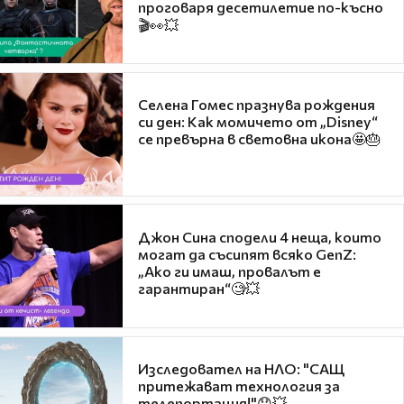
проговаря десетилетие по-късно
🎬👀💥
Селена Гомес празнува рождения
си ден: Как момичето от „Disney“
се превърна в световна икона🤩🎂
Джон Сина сподели 4 неща, които
могат да съсипят всяко GenZ:
„Ако ги имаш, провалът е
гарантиран“🧐💥
Изследовател на НЛО: "САЩ
притежават технология за
телепортация!"😯💥