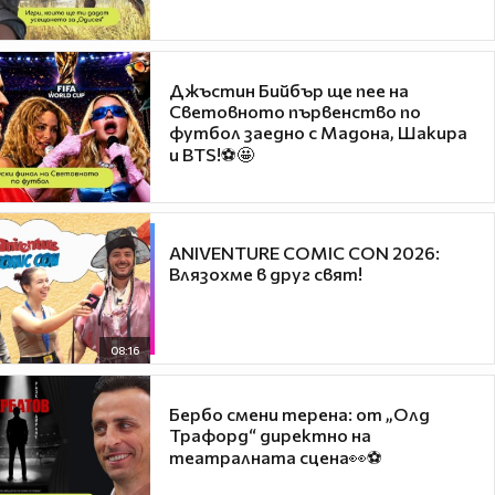
Джъстин Бийбър ще пее на
Световното първенство по
футбол заедно с Мадона, Шакира
и BTS!⚽🤩
ANIVENTURE COMIC CON 2026:
Влязохме в друг свят!
08:16
Бербо смени терена: от „Олд
Трафорд“ директно на
театралната сцена👀⚽