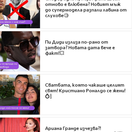
отново е влюбена? Новият мъж
до супермодела разпали лавина от
слухове🧐
Пи Диди излиза по-рано от
затвора? Новата дата вече е
факт!💥
Сватбата, която чакаше целият
свят! Кристиано Роналдо се жени!
💍🍾
Ариана Гранде изчезва?!