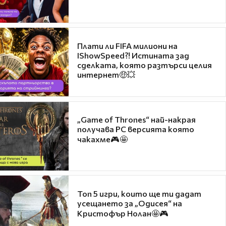
Плати ли FIFA милиони на
IShowSpeed?! Истината зад
сделката, която разтърси целия
интернет🤑💥
„Game of Thrones“ най-накрая
получава PC версията която
чакахме🎮🤩
Топ 5 игри, които ще ти дадат
усещането за „Одисея“ на
Кристофър Нолан🤩🎮