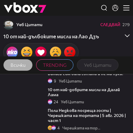
Member of
👾
Уеб Цитати
СЛЕДВАЙ
279
10 от най-дълбоките мисли на Лао Дзъ
Всички
TRENDING
Уеб Цитати
01:48
Винаги съм била готина и не ми пука!
9
Уеб Цитати
01:48
10 от най-добрите мисли на Далай
Лама
24
Уеб Цитати
19:25
Поли Недкова посреща гости |
Черешката на тортата | 5 авг. 2026 |
част 1
4
Черешката на тортата
15:35