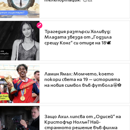
Трагедия разтърси Холивуд:
Младата звезда от „Годзила
срещу Конг“ си отиде на 18🕊️
Ламин Ямал: Момчето, което
покори света на 19 — историята
на новия символ във футбола🤩⚽
Защо Ахил липсва от „Одисей“ на
Кристофър Нолън? Най-
странното решение във филма