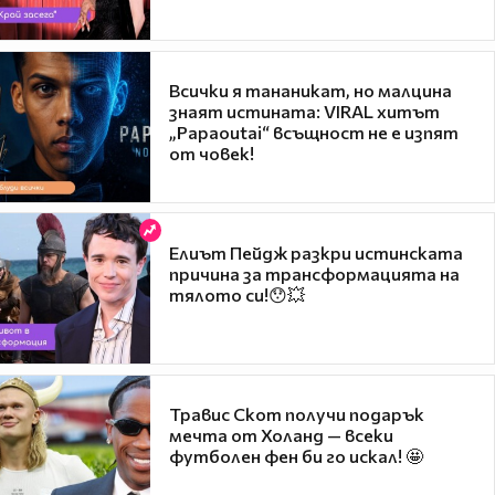
Всички я тананикат, но малцина
знаят истината: VIRAL хитът
„Papaoutai“ всъщност не е изпят
от човек!
Елиът Пейдж разкри истинската
причина за трансформацията на
тялото си!😯💥
Травис Скот получи подарък
мечта от Холанд — всеки
футболен фен би го искал! 🤩