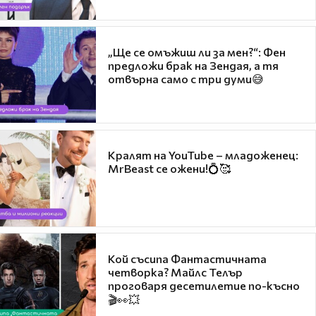
„Ще се омъжиш ли за мен?“: Фен
предложи брак на Зендая, а тя
отвърна само с три думи😅
Кралят на YouTube – младоженец:
MrBeast се ожени!💍🥰
Кой съсипа Фантастичната
четворка? Майлс Телър
проговаря десетилетие по-късно
🎬👀💥