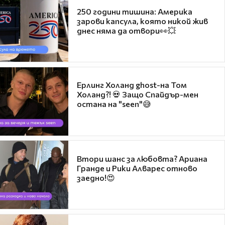
250 години тишина: Америка
зарови капсула, която никой жив
днес няма да отвори👀💥
Ерлинг Холанд ghost-на Том
Холанд?! 💀 Защо Спайдър-мен
остана на "seen"😅
Втори шанс за любовта? Ариана
Гранде и Рики Алварес отново
заедно!😍