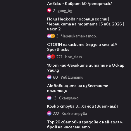
Левски - Кайрат 1:0 /репортаж/
2
gong_bg
13:03
Поли Недкова посреща гости |
Черешката на тортата | 5 авг. 2026 |
част 2
3
Черешката на тортата
03:01
СТОПИ паласките бързо и лесно!//
Sporthacks
227
box_class
01:53
10 от най-великите цитати на Оскар
Уайлд
60
Уеб Цитати
04:39
Любовниците на известните
политици
13
Скандално
02:09
Колко струва в... Ханой (Виетнам)?
222
Колко струва
07:33
Top 20 световни градове с най-голям
брой на населението