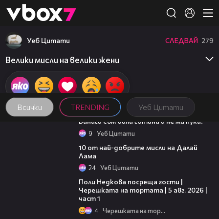
Member of
👾
Уеб Цитати
СЛЕДВАЙ
279
Велики мисли на велики жени
Всички
TRENDING
Уеб Цитати
01:48
Винаги съм била готина и не ми пука!
9
Уеб Цитати
01:48
10 от най-добрите мисли на Далай
Лама
24
Уеб Цитати
19:25
Поли Недкова посреща гости |
Черешката на тортата | 5 авг. 2026 |
част 1
4
Черешката на тортата
05:57