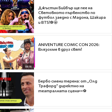
Джъстин Бийбър ще пее на
Световното първенство по
футбол заедно с Мадона, Шакира
и BTS!⚽🤩
ANIVENTURE COMIC CON 2026:
Влязохме в друг свят!
08:16
Бербо смени терена: от „Олд
Трафорд“ директно на
театралната сцена👀⚽