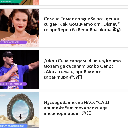
Селена Гомес празнува рождения
си ден: Как момичето от „Disney“
се превърна в световна икона🤩🎂
Джон Сина сподели 4 неща, които
могат да съсипят всяко GenZ:
„Ако ги имаш, провалът е
гарантиран“🧐💥
Изследовател на НЛО: "САЩ
притежават технология за
телепортация!"😯💥