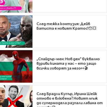
След тежка контузия: Дейв
Батиста е новият Кратос!😯💥
„Спайдър-мен: Нов ден“ буквално
взриви кината у нас – ето защо
всички говорят за него👀🎬
След Брадли Купър, Ирина Шейк
отново е влюбена? Новият мъж
до супермодела разпали лавина от