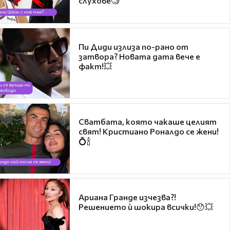
слухове🧐
Пи Диди излиза по-рано от
затвора? Новата дата вече е
факт!💥
Сватбата, която чакаше целият
свят! Кристиано Роналдо се жени!
💍🍾
Ариана Гранде изчезва?!
Решението ѝ шокира всички!😯💥