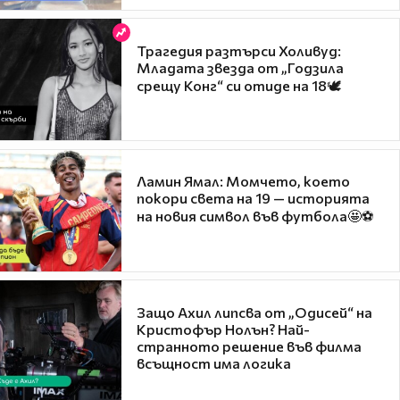
Трагедия разтърси Холивуд:
Младата звезда от „Годзила
срещу Конг“ си отиде на 18🕊️
Ламин Ямал: Момчето, което
покори света на 19 — историята
на новия символ във футбола🤩⚽
Защо Ахил липсва от „Одисей“ на
Кристофър Нолън? Най-
странното решение във филма
всъщност има логика