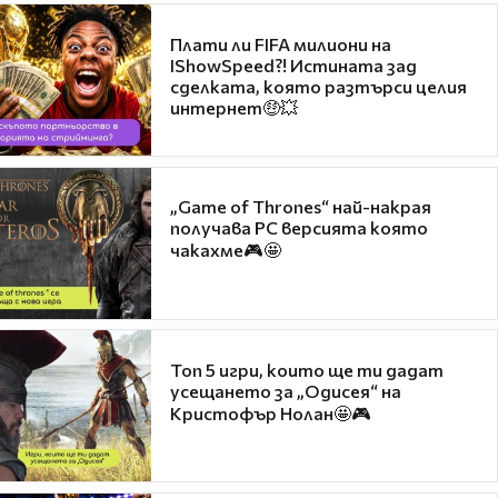
Плати ли FIFA милиони на
IShowSpeed?! Истината зад
сделката, която разтърси целия
интернет🤑💥
„Game of Thrones“ най-накрая
получава PC версията която
чакахме🎮🤩
Топ 5 игри, които ще ти дадат
усещането за „Одисея“ на
Кристофър Нолан🤩🎮