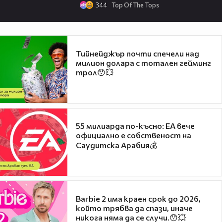
344
Top Of The Tops
Тийнейджър почти спечели над
милион долара с тотален гейминг
трол😯💥
55 милиарда по-късно: EA вече
официално е собственост на
Саудитска Арабия💰
Barbie 2 има краен срок до 2026,
който трябва да спази, иначе
никога няма да се случи.😯💥