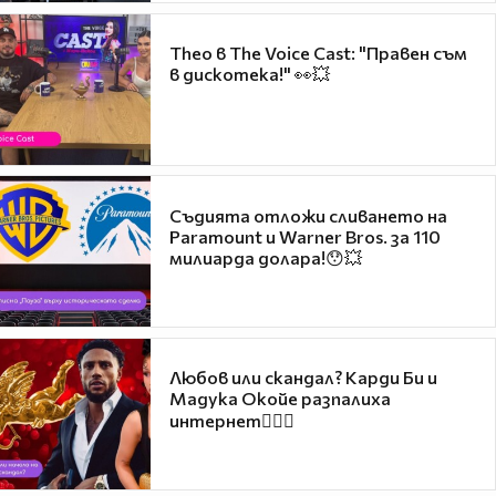
Theo в The Voice Cast: "Правен съм
в дискотека!" 👀💥
Съдията отложи сливането на
Paramount и Warner Bros. за 110
милиарда долара!😯💥
Любов или скандал? Карди Би и
Мадука Окойе разпалиха
интернет❤️‍🔥🔥