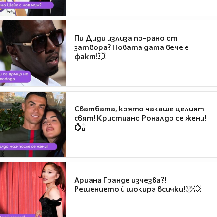
Пи Диди излиза по-рано от
затвора? Новата дата вече е
факт!💥
Сватбата, която чакаше целият
свят! Кристиано Роналдо се жени!
💍🍾
Ариана Гранде изчезва?!
Решението ѝ шокира всички!😯💥