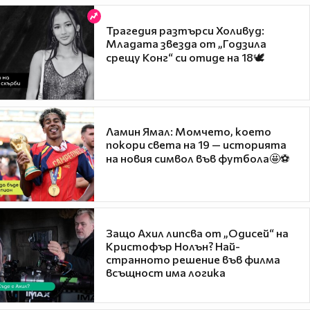
Трагедия разтърси Холивуд:
Младата звезда от „Годзила
срещу Конг“ си отиде на 18🕊️
Ламин Ямал: Момчето, което
покори света на 19 — историята
на новия символ във футбола🤩⚽
Защо Ахил липсва от „Одисей“ на
Кристофър Нолън? Най-
странното решение във филма
всъщност има логика