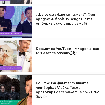
„Ще се омъжиш ли за мен?“: Фен
предложи брак на Зендая, а тя
отвърна само с три думи😅
Кралят на YouTube – младоженец:
MrBeast се ожени!💍🥰
Кой съсипа Фантастичната
четворка? Майлс Телър
проговаря десетилетие по-късно
🎬👀💥