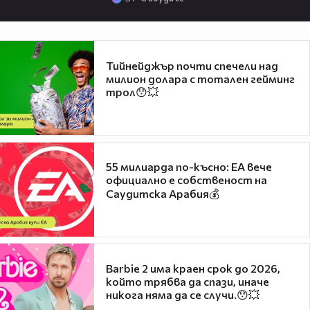
Тийнейджър почти спечели над
милион долара с тотален гейминг
трол😯💥
55 милиарда по-късно: EA вече
официално е собственост на
Саудитска Арабия💰
Barbie 2 има краен срок до 2026,
който трябва да спази, иначе
никога няма да се случи.😯💥