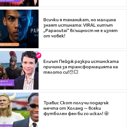
Всички я тананикат, но малцина
знаят истината: VIRAL хитът
„Papaoutai“ всъщност не е изпят
от човек!
Елиът Пейдж разкри истинската
причина за трансформацията на
тялото си!😯💥
Травис Скот получи подарък
мечта от Холанд — всеки
футболен фен би го искал! 🤩