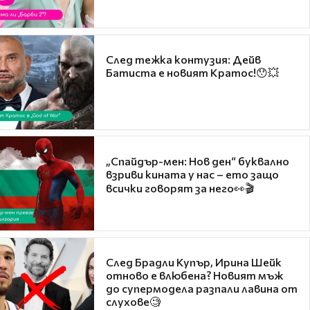
След тежка контузия: Дейв
Батиста е новият Кратос!😯💥
„Спайдър-мен: Нов ден“ буквално
взриви кината у нас – ето защо
всички говорят за него👀🎬
След Брадли Купър, Ирина Шейк
отново е влюбена? Новият мъж
до супермодела разпали лавина от
слухове🧐