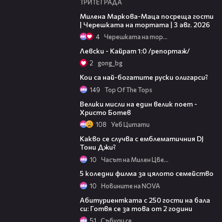
ТРИТЕ ГРАДА
20:17
Милена Маркова-Маца посреща гости
| Черешката на тортата | 3 авг. 2026
4
Черешката на тортата
05:57
Левски - Кайрат 1:0 /репортаж/
2
gong_bg
02:33
Кои са най-богатите руски олигарси?
149
Top Of The Tops
01:48
Велики мисли на един велик поет -
Христо Ботев
108
Уеб Цитати
06:56
Какво се случва с емблематичния DJ
Тони Джи?
10
Часът на Милен Цветков
01:11
5 коледни филма за цялото семейство
10
Новините на NOVA
12:23
Aбитуриентката с 250 гости на бала
си: Готвя се за това от 2 години
51
Събуди се