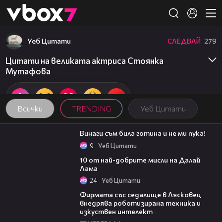
Member of
👾
Уеб Цитати
СЛЕДВАЙ
279
Цитати на великата актриса Стоянка
Мутафова
Всички
TRENDING
Уеб Цитати
01:48
Винаги съм била готина и не ми пука!
9
Уеб Цитати
01:48
10 от най-добрите мисли на Далай
Лама
24
Уеб Цитати
00:06
Фирмата със седалище в Лясковец
внедрява роботизирана техника и
изкуствен интелект