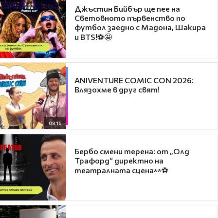
Джъстин Бийбър ще пее на
Световното първенство по
футбол заедно с Мадона, Шакира
и BTS!⚽🤩
ANIVENTURE COMIC CON 2026:
Влязохме в друг свят!
08:16
Бербо смени терена: от „Олд
Трафорд“ директно на
театралната сцена👀⚽