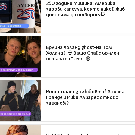
250 години тишина: Америка
зарови капсула, която никой жив
днес няма да отвори👀💥
Ерлинг Холанд ghost-на Том
Холанд?! 💀 Защо Спайдър-мен
остана на "seen"😅
Втори шанс за любовта? Ариана
Гранде и Рики Алварес отново
заедно!😍