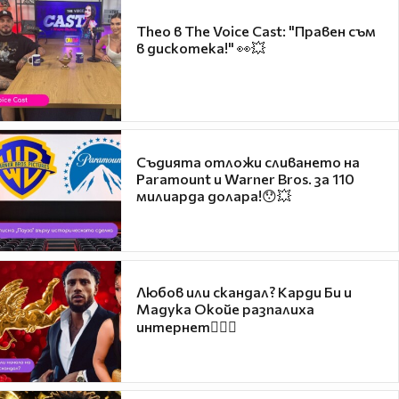
Theo в The Voice Cast: "Правен съм
в дискотека!" 👀💥
Съдията отложи сливането на
Paramount и Warner Bros. за 110
милиарда долара!😯💥
Любов или скандал? Карди Би и
Мадука Окойе разпалиха
интернет❤️‍🔥🔥