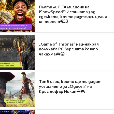
Плати ли FIFA милиони на
IShowSpeed?! Истината зад
сделката, която разтърси целия
интернет🤑💥
„Game of Thrones“ най-накрая
получава PC версията която
чакахме🎮🤩
Топ 5 игри, които ще ти дадат
усещането за „Одисея“ на
Кристофър Нолан🤩🎮